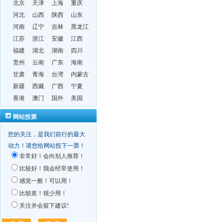
北京
天津
上海
重庆
河北
山西
陕西
山东
河南
辽宁
吉林
黑龙江
江苏
浙江
安徽
江西
福建
湖北
湖南
四川
贵州
云南
广东
海南
甘肃
青海
台湾
内蒙古
新疆
西藏
广西
宁夏
香港
澳门
国外
美国
网站投票
您的关注，是我们前行的最大
动力！请您给网站投下一票！
非常好！会向别人推荐！
比较好！我会经常使用！
感觉一般！可以用！
比较差！很少用！
关注并会留下建议!