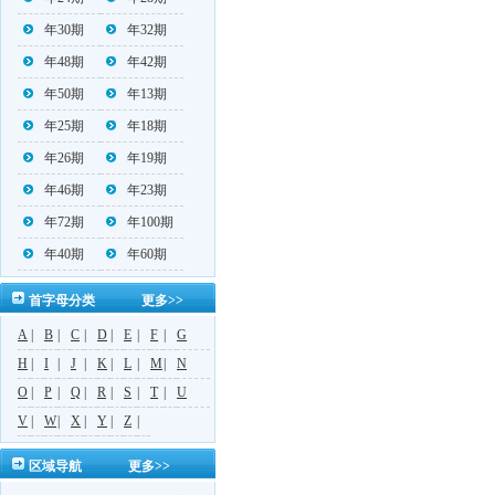
年30期
年32期
年48期
年42期
年50期
年13期
年25期
年18期
年26期
年19期
年46期
年23期
年72期
年100期
年40期
年60期
首字母分类
更多>>
A
|
B
|
C
|
D
|
E
|
F
|
G
H
|
I
|
J
|
K
|
L
|
M
|
N
O
|
P
|
Q
|
R
|
S
|
T
|
U
V
|
W
|
X
|
Y
|
Z
|
区域导航
更多>>