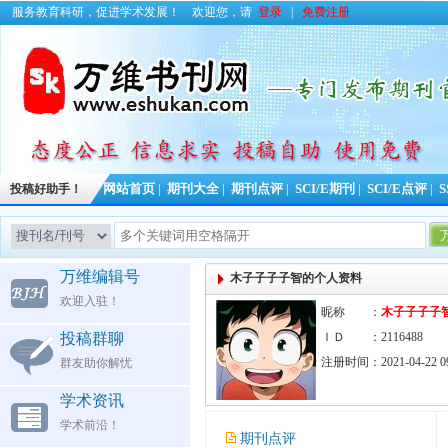
服务教育科研，促进学术发展！
欢迎您，请
登录
|
免费注册
投稿好助手！
网站首页
|
期刊大全
|
期刊点评
|
SCI/E期刊
|
SCI/E点评
|
S
万维编辑号
木子子子子智的个人资料
欢迎入驻！
昵称 ：
木子子子子
投稿群聊
ＩＤ ：2116488
注册时间：2021-04-22 09
群友助你解忧
学术资讯
学术前沿！
期刊点评