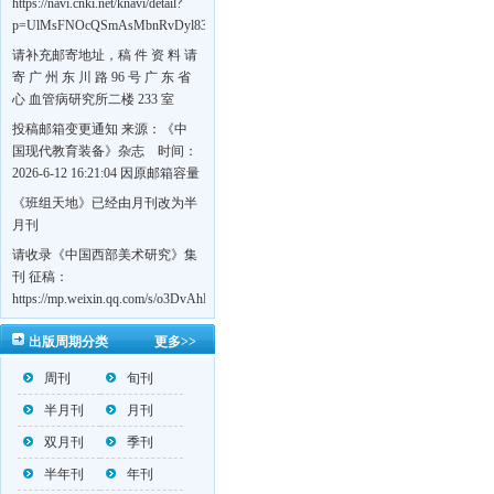
https://navi.cnki.net/knavi/detail?
p=UlMsFNOcQSmAsMbnRvDyl83fGGu5dcrBYtF-
w7VFJdSWT5tem1RQ5W2sC5HRG-
请补充邮寄地址，稿 件 资 料 请
S8mH75DuljrTVfVeoXxT4L0b-
寄 广 州 东 川 路 96 号 广 东 省
Yrk7HaGd7C2w5FD7nrnLRR5Q57zsTTQ==&uniplatform=NZKPT&language=CHS
心 血管病研究所二楼 233 室
《岭南心血管病杂志》编辑部
投稿邮箱变更通知 来源：《中
收，
国现代教育装备》杂志 时间：
https://navi.cnki.net/knavi/detail?
2026-6-12 16:21:04 因原邮箱容量
p=UlMsFNOcQSmjP9DYQSeTLLOJ0uvtj07q66xzzdIcqDuR02Kpi3u_g_BPJEHF70UF
有限，自即日起停止使用，我刊
《班组天地》已经由月刊改为半
BMxk-
投稿邮箱变更为 高教投稿邮
月刊
109PkA==&uniplatform=NZKPT&language=CHS
箱：hedu@cmee.net.cn 基教投稿
请收录《中国西部美术研究》集
邮箱：bedu@cmee.net.cn
刊 征稿：
https://mp.weixin.qq.com/s/o3DvAhL6jtTS9ASccwcwPQ
第一辑：
出版周期分类
更多>>
https://mp.weixin.qq.com/s/_w2OMIu6Gs1QL0b_JWhZAQ
周刊
旬刊
半月刊
月刊
双月刊
季刊
半年刊
年刊