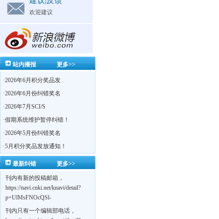
建议|反馈
欢迎建议
站内播报
更多>>
·
2026年6月积分奖品发
·
2026年6月份纠错奖名
·
2026年7月SCI/S
·
假期系统维护暂停纠错！
·
2026年5月份纠错奖名
·
5月积分奖品发放通知！
最新纠错
更多>>
刊内有新的投稿邮箱，
https://navi.cnki.net/knavi/detail?
p=UlMsFNOcQSl-
yPsJaVdYhI9OTi6szUuOU_NDvPO0K0BoF1ZG1yIhhHZZQwijmL_S4KuQLHto28vdzYs
刊内只有一个编辑部电话，