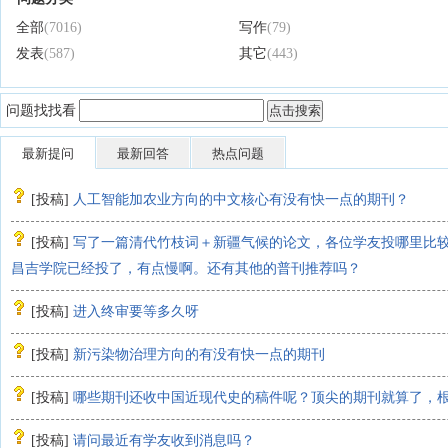
全部
(7016)
写作
(79)
发表
(587)
其它
(443)
问题找找看
最新提问
最新回答
热点问题
[
投稿
]
人工智能加农业方向的中文核心有没有快一点的期刊？
[
投稿
]
写了一篇清代竹枝词＋新疆气候的论文，各位学友投哪里比
昌吉学院已经投了，有点慢啊。还有其他的普刊推荐吗？
[
投稿
]
进入终审要等多久呀
[
投稿
]
新污染物治理方向的有没有快一点的期刊
[
投稿
]
哪些期刊还收中国近现代史的稿件呢？顶尖的期刊就算了，
[
投稿
]
请问最近有学友收到消息吗？