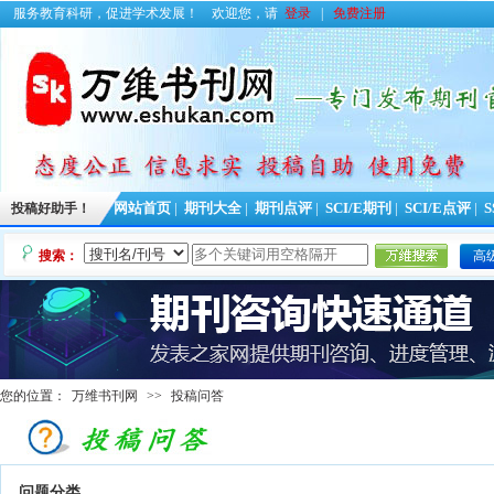
服务教育科研，促进学术发展！
欢迎您，请
登录
|
免费注册
投稿好助手！
网站首页
|
期刊大全
|
期刊点评
|
SCI/E期刊
|
SCI/E点评
|
S
搜索：
高
您的位置：
万维书刊网
>>
投稿问答
问题分类