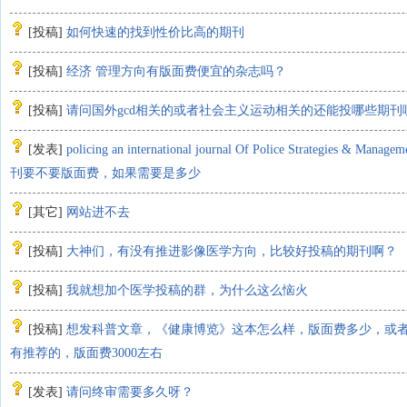
[
投稿
]
如何快速的找到性价比高的期刊
[
投稿
]
经济 管理方向有版面费便宜的杂志吗？
[
投稿
]
请问国外gcd相关的或者社会主义运动相关的还能投哪些期刊
[
发表
]
policing an international journal Of Police Strategies & Man
刊要不要版面费，如果需要是多少
[
其它
]
网站进不去
[
投稿
]
大神们，有没有推进影像医学方向，比较好投稿的期刊啊？
[
投稿
]
我就想加个医学投稿的群，为什么这么恼火
[
投稿
]
想发科普文章，《健康博览》这本怎么样，版面费多少，或
有推荐的，版面费3000左右
[
发表
]
请问终审需要多久呀？