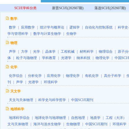
SCI/E学科分类
新晋SCI/E(202607期)
落选SCI/E(202607期)
数学
数学
|
应用数学
|
统计学与概率论
|
逻辑学
|
自动化与控制系统
|
科学史
学与管理科学
|
数学与计算生物学
|
生物学
物理
声学
|
力学
|
光学
|
晶体学
|
工程机械
|
材料科学
|
物理综合
|
原子|
体
|
粒子与场物理
|
学科教育
|
光谱学
|
纳米科技
|
物理化学
|
中国SCI
化学
化学综合
|
分析化学
|
应用化学
|
物理化学
|
有机化学
|
高分子科学
|
刊
|
声学
|
光谱学
|
环境科学
天文学
天文与天体物理
|
科学史与科学哲学
|
中国SCI/E期刊
地球科学
地球科学综合
|
地球化学与地球物理
|
自然地理
|
地质学
|
工程（大洋）
文与天体物理
|
海洋与淡水生物学
|
生物物理
|
中国SCI/E期刊
|
环境科学