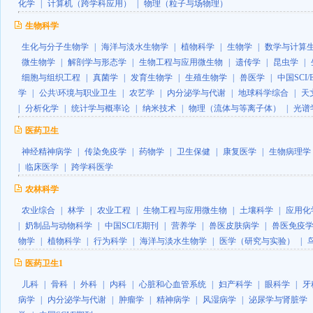
化学
|
计算机（跨学科应用）
|
物理（粒子与场物理）
生物科学
生化与分子生物学
|
海洋与淡水生物学
|
植物科学
|
生物学
|
数学与计算
微生物学
|
解剖学与形态学
|
生物工程与应用微生物
|
遗传学
|
昆虫学
|
细胞与组织工程
|
真菌学
|
发育生物学
|
生殖生物学
|
兽医学
|
中国SCI
学
|
公共\环境与职业卫生
|
农艺学
|
内分泌学与代谢
|
地球科学综合
|
天
|
分析化学
|
统计学与概率论
|
纳米技术
|
物理（流体与等离子体）
|
光谱
医药卫生
神经精神病学
|
传染免疫学
|
药物学
|
卫生保健
|
康复医学
|
生物病理学
|
临床医学
|
跨学科医学
农林科学
农业综合
|
林学
|
农业工程
|
生物工程与应用微生物
|
土壤科学
|
应用化
|
奶制品与动物科学
|
中国SCI/E期刊
|
营养学
|
兽医皮肤病学
|
兽医免疫
物学
|
植物科学
|
行为科学
|
海洋与淡水生物学
|
医学（研究与实验）
|
医药卫生1
儿科
|
骨科
|
外科
|
内科
|
心脏和心血管系统
|
妇产科学
|
眼科学
|
牙
病学
|
内分泌学与代谢
|
肿瘤学
|
精神病学
|
风湿病学
|
泌尿学与肾脏学