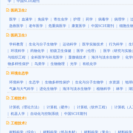
学
|
中国SCI/E期刊
医药卫生2
医学
|
血液学
|
免疫学
|
寄生虫学
|
护理
|
药学
|
病毒学
|
病理学
|
急救医学
|
老年医学
|
危重病医学
|
康复医学
|
中国SCI/E期刊
|
细胞生
医药卫生3
学科教育
|
生化与分子生物学
|
运动科学
|
医学实验技术
|
行为科学
|
生
|
环境科学
|
药物化学
|
初级卫生保健
|
医学（伦理）
|
医学（研究与实验
与组织工程
|
全科医学与补充医学
|
显微镜技术
|
海洋与淡水生物学
|
化学
物多样性保护
|
鸟类学
|
生物物理
|
光学
|
有机化学
环境生态学
环境科学
|
生态学
|
生物多样性保护
|
生化与分子生物学
|
水资源
|
地球
气象与大气科学
|
进化生物学
|
海洋与淡水生物学
|
植物科学
|
林学
|
湖
工程技术1
计算机（理论方法）
|
计算机（硬件）
|
计算机（软件工程）
|
计算机（人
|
机器人学
|
自动化与控制系统
|
中国SCI/E期刊
工程技术2
材料科学（综合）
|
材料科学（纸与木材）
|
材料科学（复合）
|
材料科学