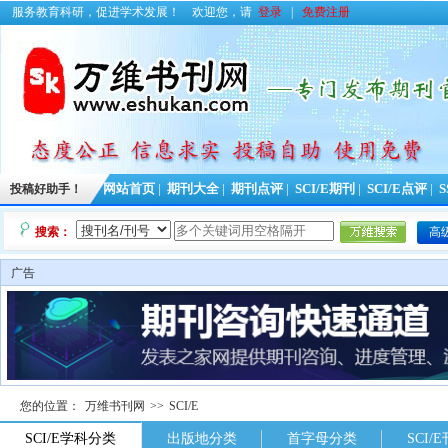
服务教育科研，促进学术发展！
欢迎您，请
登录
|
免费注册
投稿好助手！
网站首页
|
期刊大全
|
期刊点评
|
SCI/E期刊
|
SCI/E点评
|
S
搜索：
高
广告
您的位置：
万维书刊网
>>
SCI/E
SCI/E学科分类
出版地分类
首字母分类
SCI/