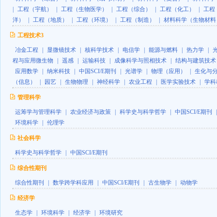
|
工程（宇航）
|
工程（生物医学）
|
工程（综合）
|
工程（化工）
|
工程
洋）
|
工程（地质）
|
工程（环境）
|
工程（制造）
|
材料科学（生物材料
工程技术3
冶金工程
|
显微镜技术
|
核科学技术
|
电信学
|
能源与燃料
|
热力学
|
程与应用微生物
|
遥感
|
运输科技
|
成像科学与照相技术
|
结构与建筑技术
应用数学
|
纳米科技
|
中国SCI/E期刊
|
光谱学
|
物理（应用）
|
生化与
（信息）
|
园艺
|
生物物理
|
神经科学
|
农业工程
|
医学实验技术
|
学科
管理科学
运筹学与管理科学
|
农业经济与政策
|
科学史与科学哲学
|
中国SCI/E期刊
环境科学
|
伦理学
社会科学
科学史与科学哲学
|
中国SCI/E期刊
综合性期刊
综合性期刊
|
数学跨学科应用
|
中国SCI/E期刊
|
古生物学
|
动物学
经济学
生态学
|
环境科学
|
经济学
|
环境研究