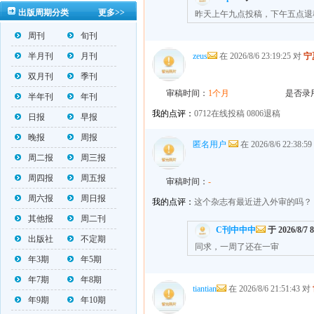
出版周期分类
更多>>
https://mp.weixin.qq.com/s/_w2OMIu6Gs1QL0b_JWhZAQ
昨天上午九点投稿，下午五点退
周刊
旬刊
半月刊
月刊
zeus
在 2026/8/6 23:19:25 对
宁
双月刊
季刊
审稿时间：
1个月
是否录
半年刊
年刊
我的点评：
0712在线投稿 0806退稿
日报
早报
晚报
周报
匿名用户
在 2026/8/6 22:38:5
周二报
周三报
周四报
周五报
审稿时间：
-
周六报
周日报
我的点评：
这个杂志有最近进入外审的吗？
其他报
周二刊
C刊中中中
于 2026/8/7 
出版社
不定期
同求，一周了还在一审
年3期
年5期
年7期
年8期
tiantian
在 2026/8/6 21:51:43 对
年9期
年10期