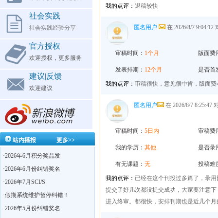
我的点评：
退稿较快
社会实践
匿名用户
在 2026/8/7 9:04:12
社会实践经验分享
官方授权
审稿时间：
1个月
版面费
欢迎授权，更多服务
发表排期：
12个月
是否首
建议|反馈
我的点评：
审稿很快，意见很中肯，版面费
欢迎建议
匿名用户
在 2026/8/7 8:25:47
审稿时间：
5日内
审稿费
站内播报
更多>>
我的学历：
其他
是否录
·
2026年6月积分奖品发
有无课题：
无
投稿难
·
2026年6月份纠错奖名
我的点评：
已经在这个刊投过多篇了，录用
·
2026年7月SCI/S
提交了好几次都没提交成功，大家要注意下
·
假期系统维护暂停纠错！
进入终审。都很快，安排刊期也是近几个月
·
2026年5月份纠错奖名