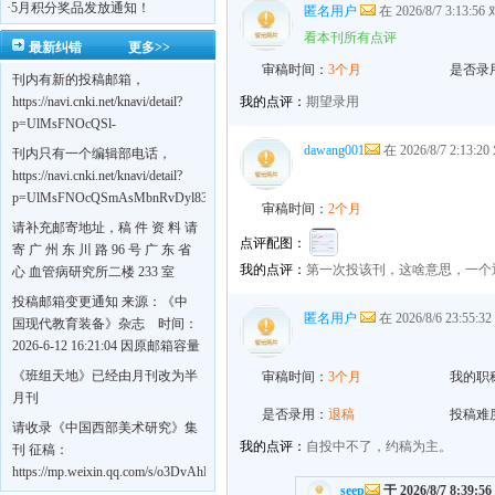
·
5月积分奖品发放通知！
匿名用户
在 2026/8/7 3:13:56
看本刊所有点评
最新纠错
更多>>
审稿时间：
3个月
是否录
刊内有新的投稿邮箱，
https://navi.cnki.net/knavi/detail?
我的点评：
期望录用
p=UlMsFNOcQSl-
yPsJaVdYhI9OTi6szUuOU_NDvPO0K0BoF1ZG1yIhhHZZQwijmL_S4KuQLHto28vdzYs
dawang001
在 2026/8/7 2:13:2
刊内只有一个编辑部电话，
https://navi.cnki.net/knavi/detail?
p=UlMsFNOcQSmAsMbnRvDyl83fGGu5dcrBYtF-
审稿时间：
2个月
w7VFJdSWT5tem1RQ5W2sC5HRG-
请补充邮寄地址，稿 件 资 料 请
S8mH75DuljrTVfVeoXxT4L0b-
点评配图：
寄 广 州 东 川 路 96 号 广 东 省
Yrk7HaGd7C2w5FD7nrnLRR5Q57zsTTQ==&uniplatform=NZKPT&language=CHS
我的点评：
第一次投该刊，这啥意思，一个
心 血管病研究所二楼 233 室
《岭南心血管病杂志》编辑部
投稿邮箱变更通知 来源：《中
收，
匿名用户
在 2026/8/6 23:55:3
国现代教育装备》杂志 时间：
https://navi.cnki.net/knavi/detail?
2026-6-12 16:21:04 因原邮箱容量
p=UlMsFNOcQSmjP9DYQSeTLLOJ0uvtj07q66xzzdIcqDuR02Kpi3u_g_BPJEHF70UF
有限，自即日起停止使用，我刊
《班组天地》已经由月刊改为半
审稿时间：
3个月
我的职
BMxk-
投稿邮箱变更为 高教投稿邮
月刊
109PkA==&uniplatform=NZKPT&language=CHS
箱：hedu@cmee.net.cn 基教投稿
是否录用：
退稿
投稿难
请收录《中国西部美术研究》集
邮箱：bedu@cmee.net.cn
我的点评：
自投中不了，约稿为主。
刊 征稿：
https://mp.weixin.qq.com/s/o3DvAhL6jtTS9ASccwcwPQ
seep
于 2026/8/7 8:39:5
第一辑：