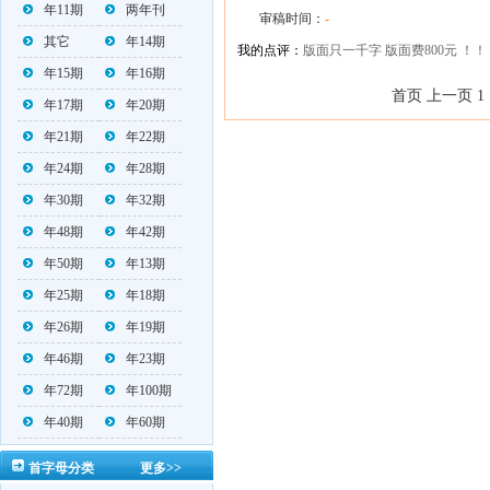
年11期
两年刊
审稿时间：
-
其它
年14期
我的点评：
版面只一千字 版面费800元 ！
年15期
年16期
首页 上一页 1
年17期
年20期
年21期
年22期
年24期
年28期
年30期
年32期
年48期
年42期
年50期
年13期
年25期
年18期
年26期
年19期
年46期
年23期
年72期
年100期
年40期
年60期
首字母分类
更多>>