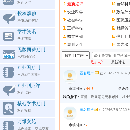
欢迎入驻！
最新点评
自然科
农业科学
政法外
投稿群聊
社会科学
医药卫
群友助你解忧
工程科技
财经管
学术资讯
教育科研
停刊刊
学术前沿！
集刊大全
国内SC
无版面费期刊
已有3488家
最新点评
最新讨论
EI外国期刊
匿名用户
在 2026/8/7 9:06:37
不含Ei中国期刊
EI外刊点评
审稿时间：
4个月
是否录
欢迎点评！
我的点评：
巨慢，返回意见无参考性，相比
核心学术期刊
匿名用户
在 2026/8/7 9:05:36
欢迎投稿
万维文苑
审稿时间：
-
原创欣赏，交流交友