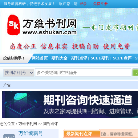
服务教育科研，促进学术发展！
欢迎您，请
登录
|
免费注册
投稿好助手！
网站首页
|
期刊大全
|
期刊点评
|
SCI/E期刊
|
SCI/E点评
|
S
广告
您的位置：
万维书刊网
>>
期刊点评
万维编辑号
最新期刊点评
记录学术足迹，留存珍贵回忆。