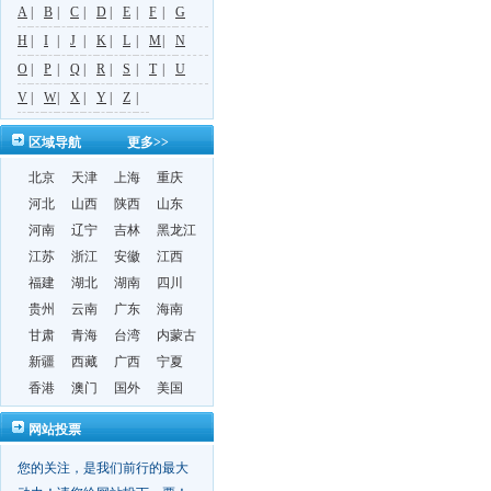
A
|
B
|
C
|
D
|
E
|
F
|
G
H
|
I
|
J
|
K
|
L
|
M
|
N
O
|
P
|
Q
|
R
|
S
|
T
|
U
V
|
W
|
X
|
Y
|
Z
|
区域导航
更多>>
北京
天津
上海
重庆
河北
山西
陕西
山东
河南
辽宁
吉林
黑龙江
江苏
浙江
安徽
江西
福建
湖北
湖南
四川
贵州
云南
广东
海南
甘肃
青海
台湾
内蒙古
新疆
西藏
广西
宁夏
香港
澳门
国外
美国
网站投票
您的关注，是我们前行的最大