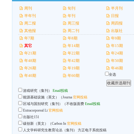
周刊
旬刊
半月刊
半年刊
年刊
日报
周二报
周三报
周四报
其他报
周二刊
出版社
年7期
年8期
年9期
其它
年14期
年15期
年21期
年22期
年24期
年48期
年42期
年50期
年26期
年19期
年46期
全选
年40期
年60期
游戏研究（集刊）
Email投稿
能源基础设施（英文）（Journa
官网投稿
区域与国别研究（集刊）（不收版面费
Email投稿
Extracorporeal Li
官网投稿
出版社151
碳创新（英文）（Carbon In
官网投稿
人文学科研究生教育论丛（集刊）
方正电子系统投稿