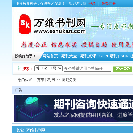
服务教育科研，促进学术发展！
欢迎您，请
登录
|
免费注册
投稿好助手！
网站首页
|
期刊大全
|
期刊点评
|
SCI/E期刊
|
SCI/
搜索：
您的位置：
万维书刊网
>>
周期分类
广告
其它_万维书刊网