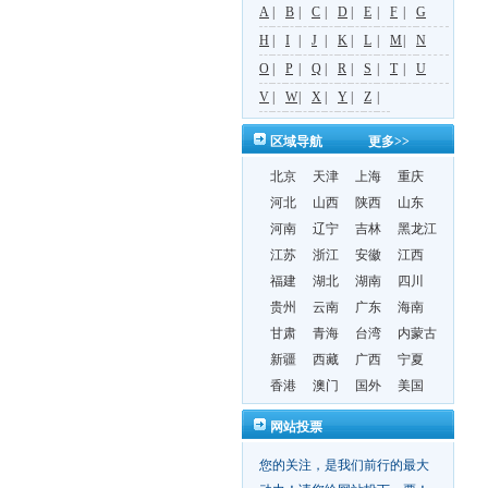
A
|
B
|
C
|
D
|
E
|
F
|
G
H
|
I
|
J
|
K
|
L
|
M
|
N
O
|
P
|
Q
|
R
|
S
|
T
|
U
V
|
W
|
X
|
Y
|
Z
|
区域导航
更多>>
北京
天津
上海
重庆
河北
山西
陕西
山东
河南
辽宁
吉林
黑龙江
江苏
浙江
安徽
江西
福建
湖北
湖南
四川
贵州
云南
广东
海南
甘肃
青海
台湾
内蒙古
新疆
西藏
广西
宁夏
香港
澳门
国外
美国
网站投票
您的关注，是我们前行的最大