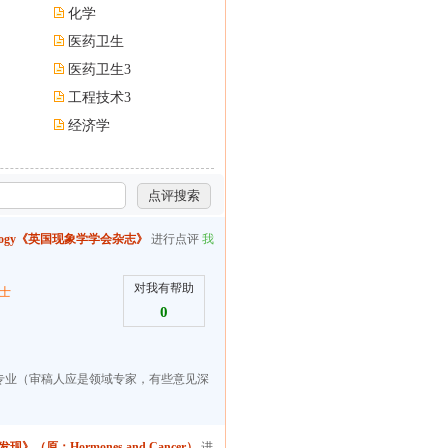
化学
医药卫生
医药卫生3
工程技术3
经济学
henomenology《英国现象学学会杂志》
进行点评
我
对我有帮助
士
0
专业（审稿人应是领域专家，有些意见深
肿瘤发现》（原：Hormones and Cancer）
进