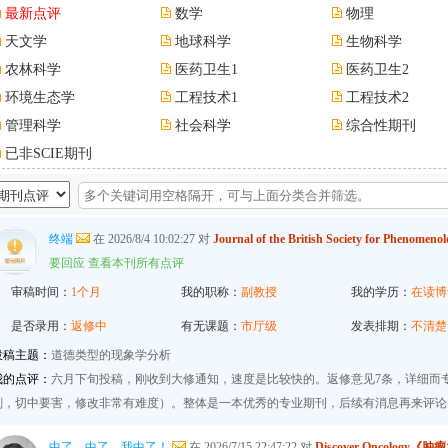
最新点评
数学
物理
天文学
地球科学
生物科学
农林科学
医药卫生1
医药卫生2
环境生态学
工程技术1
工程技术2
管理科学
社会科学
综合性期刊
已非SCIE期刊
终端
在 2026/8/4 10:02:27 对
Journal of the British Society for P
要回应
查看本刊所有点评
审稿时间：
1个月
我的职称：
副教授
我的学历：
在读博
是否录用：
返修中
有无课题：
市厅级
发表排期：
不清楚
投稿主题：
道德类型的现象学分析
我的点评：
六月下旬投稿，刚收到大修通知，速度是比较快的。返修意见7条，详细而
刻，切中要害，修改非常有难度）。整体是一本优秀的专业期刊，后续有消息再来评论
中了，中了，我中了！
在 2026/7/15 22:47:22 对
Discover Oncology《