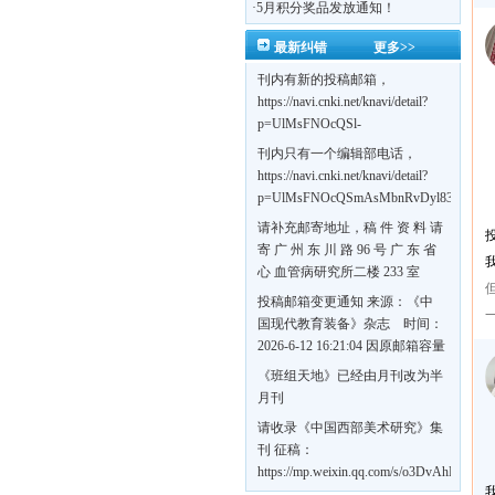
·
5月积分奖品发放通知！
最新纠错
更多>>
刊内有新的投稿邮箱，
https://navi.cnki.net/knavi/detail?
p=UlMsFNOcQSl-
yPsJaVdYhI9OTi6szUuOU_NDvPO0K0Bo
刊内只有一个编辑部电话，
https://navi.cnki.net/knavi/detail?
p=UlMsFNOcQSmAsMbnRvDyl83fGGu5d
w7VFJdSWT5tem1RQ5W2sC5HRG-
请补充邮寄地址，稿 件 资 料 请
S8mH75DuljrTVfVeoXxT4L0b-
寄 广 州 东 川 路 96 号 广 东 省
Yrk7HaGd7C2w5FD7nrnLRR5Q57zsTTQ==
心 血管病研究所二楼 233 室
《岭南心血管病杂志》编辑部
投稿邮箱变更通知 来源：《中
收，
国现代教育装备》杂志 时间：
https://navi.cnki.net/knavi/detail?
2026-6-12 16:21:04 因原邮箱容量
p=UlMsFNOcQSmjP9DYQSeTLLOJ0uvtj0
有限，自即日起停止使用，我刊
《班组天地》已经由月刊改为半
BMxk-
投稿邮箱变更为 高教投稿邮
月刊
109PkA==&uniplatform=NZKPT&languag
箱：hedu@cmee.net.cn 基教投稿
请收录《中国西部美术研究》集
邮箱：bedu@cmee.net.cn
刊 征稿：
https://mp.weixin.qq.com/s/o3DvAhL6jtT
第一辑：