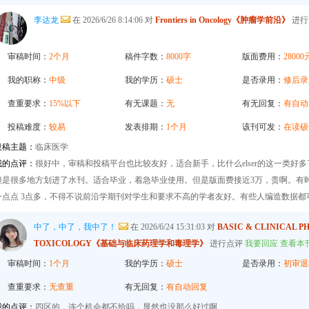
李达龙
在 2026/6/26 8:14:06 对
Frontiers in Oncology《肿瘤学前沿》
进行
审稿时间：
2个月
稿件字数：
8000字
版面费用：
28000
我的职称：
中级
我的学历：
硕士
是否录用：
修后录
F1ZG1yIhhHZZQwijmL_S4KuQLHto28vdzYsVaYuDyJvL3JD0pympCrz6y6AjEVWucPtHh
查重要求：
15%以下
有无课题：
无
有无回复：
有自动
crBYtF-
投稿难度：
较易
发表排期：
1个月
该刊可发：
在读硕
投稿主题：
临床医学
我的点评：
很好中，审稿和投稿平台也比较友好，适合新手，比什么elser的这一类好多
&uniplatform=NZKPT&language=CHS
但是很多地方划进了水刊。适合毕业，着急毕业使用。但是版面费接近3万，贵啊。有时候
一点点 3点多，不得不说前沿学期刊对学生和要求不高的学者友好。有些人编造数据都
7q66xzzdIcqDuR02Kpi3u_g_BPJEHF70UFN8CuOvSKAAxRO72gktbZdhEXYst4eAy_vFl
中了，中了，我中了！
在 2026/6/24 15:31:03 对
BASIC & CLINICAL 
TOXICOLOGY《基础与临床药理学和毒理学》
进行点评
我要回应
查看本
e=CHS
审稿时间：
1个月
我的学历：
硕士
是否录用：
初审退
查重要求：
无查重
有无回复：
有自动回复
S9ASccwcwPQ
我的点评：
四区的，连个机会都不给吗，显然也没那么好过啊