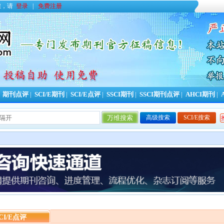
您，请
登录
|
免费注册
|
期刊点评
|
SCI/E期刊
|
SCI/E点评
|
SSCI期刊
|
SSCI期刊点评
|
AHCI期刊
|
高级搜索
SCI/E搜索
今日更新期刊信息
98
条，本周累计更新
522
条，本年
CI/E点评