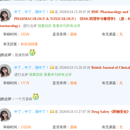
s1QL0b_JWhZAQ
中了，中了，我中了！
在 2026/6/24 15:29:47 对
BMC Pharmacology an
PHARMACOLOGY & TOXICOLOGY）《BMC药理学与毒理学》（原：BMC Pha
harmacology）
进行点评
我要回应
查看本刊所有点评
审稿时间：
5日内
是否录用：
退稿
有无课题：
无
有无回复：
有自动回复
我的点评：
急速拒稿
中了，中了，我中了！
在 2026/6/24 15:28:29 对
British Journal of 
进行点评
我要回应
查看本刊所有点评
审稿时间：
1个月
是否录用：
退稿
有无课题：
无
我的点评：
一个月退稿
中了，中了，我中了！
在 2026/6/24 15:27:07 对
Drug Safety《药物安全
审稿时间：
15日内
是否录用：
退稿
有无课题：
无