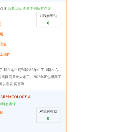
点评
我要回应
查看本刊所有点评
对我有帮助
0
元
用
ntZPg==&uniplatform=NZKPT&language=CHS
回复
士独作
了 我在这个期刊最近3年中了10篇左右，
网页登录太难了。2026年IF也增高了
可以发表 厉害啊
KKZjHkf-
PHARMACOLOGY &
刊所有点评
对我有帮助
稿
0