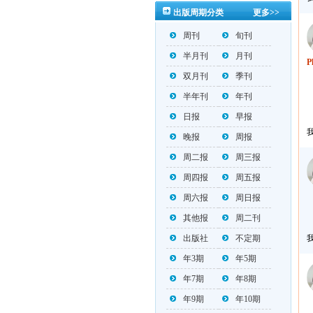
出版周期分类
更多>>
https://mp.weixin.qq.com/s/_w2OMIu6G
周刊
旬刊
半月刊
月刊
P
双月刊
季刊
半年刊
年刊
日报
早报
晚报
周报
周二报
周三报
周四报
周五报
周六报
周日报
其他报
周二刊
出版社
不定期
年3期
年5期
年7期
年8期
年9期
年10期