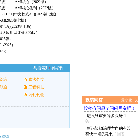
22版）
AMI核心（2022版）
2版）
AMI核心集刊（2022版）
RCCSE(中文权威A+)(2023第七版)
A)(2023第七版)
核心A)(2023第七版)
（武大应用型评价2025版）
025版）
-2025）
25）
共搜索到
0
种期刊
综合
政法外交
综合
工程科技
内刊刊物
投稿问答
最小化
投稿有问题？问问网友吧！
·
进入终审要等多久呀
1回
答
·
新污染物治理方向的有没
有快一点的期刊
1回答
放阅读