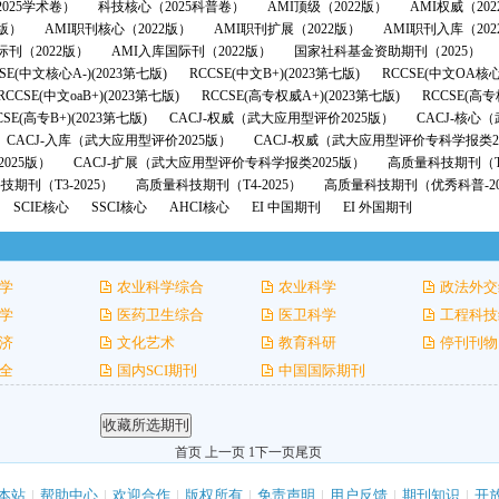
025学术卷）
科技核心（2025科普卷）
AMI顶级（2022版）
AMI权威（20
2版）
AMI职刊核心（2022版）
AMI职刊扩展（2022版）
AMI职刊入库（202
际刊（2022版）
AMI入库国际刊（2022版）
国家社科基金资助期刊（2025）
SE(中文核心A-)(2023第七版)
RCCSE(中文B+)(2023第七版)
RCCSE(中文OA核心
RCCSE(中文oaB+)(2023第七版)
RCCSE(高专权威A+)(2023第七版)
RCCSE(高专
CSE(高专B+)(2023第七版)
CACJ-权威（武大应用型评价2025版）
CACJ-核心
CACJ-入库（武大应用型评价2025版）
CACJ-权威（武大应用型评价专科学报类2
025版）
CACJ-扩展（武大应用型评价专科学报类2025版）
高质量科技期刊（T1
期刊（T3-2025）
高质量科技期刊（T4-2025）
高质量科技期刊（优秀科普-20
SCIE核心
SSCI核心
AHCI核心
EI 中国期刊
EI 外国期刊
学
农业科学综合
农业科学
政法外交
学
医药卫生综合
医卫科学
工程科技
济
文化艺术
教育科研
停刊刊物
全
国内SCI期刊
中国国际期刊
首页 上一页 1
下一页
尾页
本站
|
帮助中心
|
欢迎合作
|
版权所有
|
免责声明
|
用户反馈
|
期刊知识
|
开