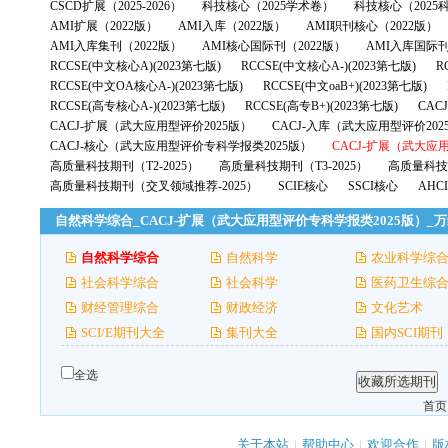
CSCD扩展（2025-2026）
科技核心（2025学术卷）
科技核心（2025
AMI扩展（2022版）
AMI入库（2022版）
AMI职刊核心（2022版）
AMI入库集刊（2022版）
AMI核心国际刊（2022版）
AMI入库国际刊
RCCSE(中文核心A)(2023第七版)
RCCSE(中文核心A-)(2023第七版)
R
RCCSE(中文OA核心A-)(2023第七版)
RCCSE(中文oaB+)(2023第七版)
RCCSE(高专核心A-)(2023第七版)
RCCSE(高专B+)(2023第七版)
CAC
CACJ-扩展（武大应用型评价2025版）
CACJ-入库（武大应用型评价202
CACJ-核心（武大应用型评价专科学报类2025版）
CACJ-扩展（武大应
高质量科技期刊（T2-2025）
高质量科技期刊（T3-2025）
高质量科技期
高质量科技期刊（交叉领域推荐-2025）
SCIE核心
SSCI核心
AHC
自然科学综合_CACJ-扩展（武大应用型评价专科学报类2025版）_
自然科学综合
自然科学
农业科学综
社会科学综合
社会科学
医药卫生综
财经管理综合
财政经济
文化艺术
SCI/E期刊大全
集刊大全
国内SCI期刊
全选
首页
关于本站
|
帮助中心
|
欢迎合作
|
版