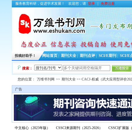
服务教育科研，促进学术发展！
欢迎您，请
登录
|
免费注册
投稿好助手！
网站首页
|
期刊大全
|
期刊点评
|
SCI/E期刊
|
SCI/
搜索：
您的位置：
万维书刊网
>>
期刊大全
>> CACJ-权威（武大应用型评价20
广告
中文核心（2023年版）
CSSCI来源期刊（2025-2026）
CSSCI扩展版（2