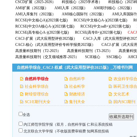
CSCD扩展（2025-2026）
科技核心（2025学术卷）
科技核心（2025
AMI扩展（2022版）
AMI入库（2022版）
AMI职刊核心（2022版）
AMI入库集刊（2022版）
AMI核心国际刊（2022版）
AMI入库国际刊
RCCSE(中文核心A)(2023第七版)
RCCSE(中文核心A-)(2023第七版)
R
RCCSE(中文OA核心A-)(2023第七版)
RCCSE(中文oaB+)(2023第七版)
RCCSE(高专核心A-)(2023第七版)
RCCSE(高专B+)(2023第七版)
CAC
CACJ-扩展（武大应用型评价2025版）
CACJ-入库（武大应用型评价202
CACJ-核心（武大应用型评价专科学报类2025版）
CACJ-扩展（武大应
高质量科技期刊（T2-2025）
高质量科技期刊（T3-2025）
高质量科技期
高质量科技期刊（交叉领域推荐-2025）
SCIE核心
SSCI核心
AHC
自然科学综合_CACJ-权威（武大应用型评价2025版）_万维书刊网
自然科学综合
自然科学
农业科学综
社会科学综合
社会科学
医药卫生综
财经管理综合
财政经济
文化艺术
SCI/E期刊大全
集刊大全
国内SCI期刊
全选
内江师范学院学报（双月，自然科学版
仁和云系统投稿
北京联合大学学报（不收版面费审稿费
知网系统投稿