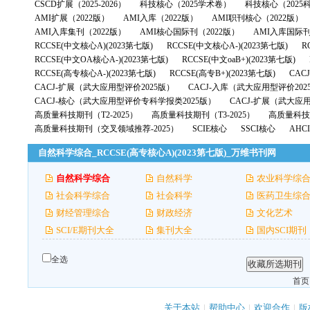
CSCD扩展（2025-2026）
科技核心（2025学术卷）
科技核心（2025
AMI扩展（2022版）
AMI入库（2022版）
AMI职刊核心（2022版）
AMI入库集刊（2022版）
AMI核心国际刊（2022版）
AMI入库国际刊
RCCSE(中文核心A)(2023第七版)
RCCSE(中文核心A-)(2023第七版)
R
RCCSE(中文OA核心A-)(2023第七版)
RCCSE(中文oaB+)(2023第七版)
RCCSE(高专核心A-)(2023第七版)
RCCSE(高专B+)(2023第七版)
CAC
CACJ-扩展（武大应用型评价2025版）
CACJ-入库（武大应用型评价202
CACJ-核心（武大应用型评价专科学报类2025版）
CACJ-扩展（武大应
高质量科技期刊（T2-2025）
高质量科技期刊（T3-2025）
高质量科技期
高质量科技期刊（交叉领域推荐-2025）
SCIE核心
SSCI核心
AHC
自然科学综合_RCCSE(高专核心A)(2023第七版)_万维书刊网
自然科学综合
自然科学
农业科学综
社会科学综合
社会科学
医药卫生综
财经管理综合
财政经济
文化艺术
SCI/E期刊大全
集刊大全
国内SCI期刊
全选
首页
关于本站
|
帮助中心
|
欢迎合作
|
版