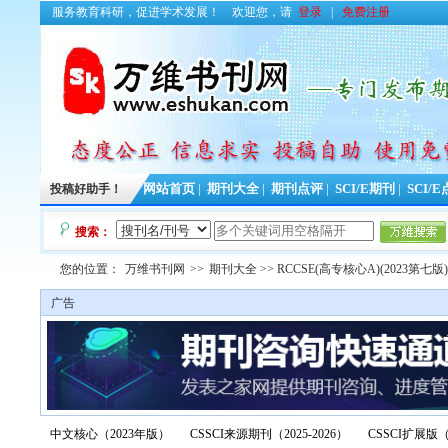
服务教育科研，促进学术发展！
欢迎您，请
登录
|
免费注册
投稿好助手！
网站首页
|
期刊大全
|
期刊点评
|
SCI/E期刊
|
SCI/
搜索：
您的位置：
万维书刊网
>>
期刊大全
>> RCCSE(高专核心A)(2023第七版)
广告
中文核心（2023年版）
CSSCI来源期刊（2025-2026）
CSSCI扩展版（2