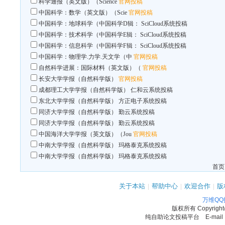
科学通报（英文版）（Science
官网投稿
中国科学：数学（英文版）（Scie
官网投稿
中国科学：地球科学（中国科学D辑：
SciCloud系统投稿
中国科学：技术科学（中国科学E辑：
SciCloud系统投稿
中国科学：信息科学（中国科学F辑：
SciCloud系统投稿
中国科学：物理学.力学.天文学（中
官网投稿
自然科学进展：国际材料（英文版）（
官网投稿
长安大学学报（自然科学版）
官网投稿
成都理工大学学报（自然科学版）
仁和云系统投稿
东北大学学报（自然科学版）
方正电子系统投稿
同济大学学报（自然科学版）
勤云系统投稿
同济大学学报（自然科学版）
勤云系统投稿
中国海洋大学学报（英文版）（Jou
官网投稿
中南大学学报（自然科学版）
玛格泰克系统投稿
中南大学学报（自然科学版）
玛格泰克系统投稿
首页
关于本站
|
帮助中心
|
欢迎合作
|
版
万维Q
版权所有
Copyrigh
纯自助论文投稿平台 E-mail：11