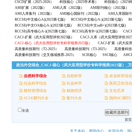
CSCD扩展（2025-2026）
科技核心（2025学术卷）
科技核心（2025
AMI扩展（2022版）
AMI入库（2022版）
AMI职刊核心（2022版）
AMI入库集刊（2022版）
AMI核心国际刊（2022版）
AMI入库国际刊
RCCSE(中文核心A)(2023第七版)
RCCSE(中文核心A-)(2023第七版)
R
RCCSE(中文OA核心A-)(2023第七版)
RCCSE(中文oaB+)(2023第七版)
RCCSE(高专核心A-)(2023第七版)
RCCSE(高专B+)(2023第七版)
CAC
CACJ-扩展（武大应用型评价2025版）
CACJ-入库（武大应用型评价202
CACJ-核心（武大应用型评价专科学报类2025版）
CACJ-扩展（武大应
高质量科技期刊（T2-2025）
高质量科技期刊（T3-2025）
高质量科技期
高质量科技期刊（交叉领域推荐-2025）
SCIE核心
SSCI核心
AHC
政法外交综合_CACJ-核心（武大应用型评价专科学报类2025版）_
自然科学综合
自然科学
农业科学综
社会科学综合
社会科学
医药卫生综
财经管理综合
财政经济
文化艺术
SCI/E期刊大全
集刊大全
国内SCI期刊
全选
首页
关于本站
|
帮助中心
|
欢迎合作
|
版