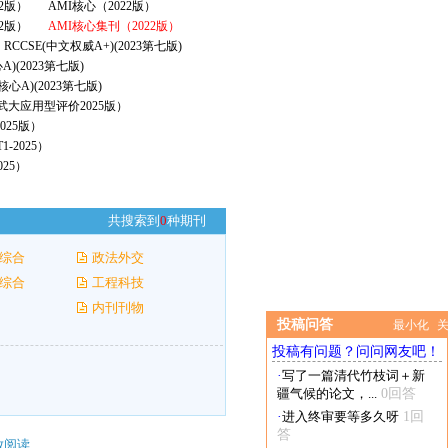
22版）
AMI核心（2022版）
2版）
AMI核心集刊（2022版）
RCCSE(中文权威A+)(2023第七版)
A)(2023第七版)
核心A)(2023第七版)
（武大应用型评价2025版）
025版）
-2025）
25）
共搜索到
0
种期刊
综合
政法外交
综合
工程科技
内刊刊物
投稿问答
最小化
投稿有问题？问问网友吧！
·
写了一篇清代竹枝词＋新
疆气候的论文，...
0回答
·
进入终审要等多久呀
1回
答
放阅读