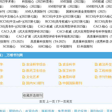
025学术卷）
科技核心（2025科普卷）
AMI顶级（2022版）
AMI权威（20
2版）
AMI职刊核心（2022版）
AMI职刊扩展（2022版）
AMI职刊入库（202
际刊（2022版）
AMI入库国际刊（2022版）
国家社科基金资助期刊（2025）
SE(中文核心A-)(2023第七版)
RCCSE(中文B+)(2023第七版)
RCCSE(中文OA核心
RCCSE(中文oaB+)(2023第七版)
RCCSE(高专权威A+)(2023第七版)
RCCSE(高专
CSE(高专B+)(2023第七版)
CACJ-权威（武大应用型评价2025版）
CACJ-核心
CACJ-入库（武大应用型评价2025版）
CACJ-权威（武大应用型评价专科学报类2
025版）
CACJ-扩展（武大应用型评价专科学报类2025版）
高质量科技期刊（T1
期刊（T3-2025）
高质量科技期刊（T4-2025）
高质量科技期刊（优秀科普-20
SCIE核心
SSCI核心
AHCI核心
EI 中国期刊
EI 外国期刊
2版）_万维书刊网
学
农业科学综合
农业科学
政法外交
学
医药卫生综合
医卫科学
工程科技
济
文化艺术
教育科研
停刊刊物
全
国内SCI期刊
中国国际期刊
首页 上一页 1
下一页
尾页
本站
|
帮助中心
|
欢迎合作
|
版权所有
|
免责声明
|
用户反馈
|
期刊知识
|
开