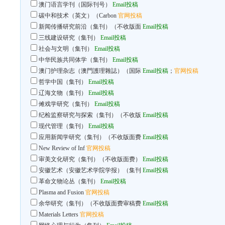
澳门语言学刊（国际刊号）
Email投稿
碳中和技术（英文）（Carbon
官网投稿
新闻传播研究前沿（集刊）（不收版面
Email投稿
三线建设研究（集刊）
Email投稿
社会与文明（集刊）
Email投稿
中华民族共同体学（集刊）
Email投稿
澳门护理杂志（澳⾨護理雜誌）（国际
Email投稿
；
官网投稿
哲学中国（集刊）
Email投稿
辽海文物（集刊）
Email投稿
傩戏学研究（集刊）
Email投稿
纪检监察研究与探索（集刊）（不收版
Email投稿
现代管理（集刊）
Email投稿
应用新闻学研究（集刊）（不收版面费
Email投稿
New Review of Inf
官网投稿
审美文化研究（集刊）（不收版面费）
Email投稿
安徽艺术（安徽艺术学院学报）（集刊
Email投稿
革命文物论丛（集刊）
Email投稿
Plasma and Fusion
官网投稿
余华研究（集刊）（不收版面费审稿费
Email投稿
Materials Letters
官网投稿