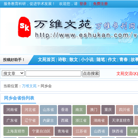
服务教育科研，促进学术发展！
欢迎您，请
登录
|
免费注册
文苑首页
|
诗歌
|
散文
|
小小说
|
随笔
|
作文
|
青春
|
故
投稿好助手！
文苑交流QQ群
当前位置：
万维文苑
> 同乡会
同乡会省份列表
河南省
河北省
山东省
香港
南京
澳门
重庆
四川省
广东省
辽宁省
内蒙古
西藏
浙江省
湖南省
天津直辖市
上海直辖市
宁夏自治区
青海省
江苏省
山西省
陕西省
甘肃