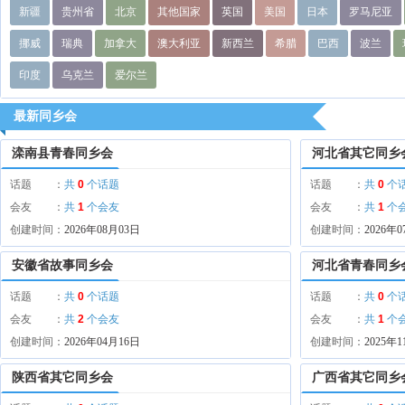
新疆
贵州省
北京
其他国家
英国
美国
日本
罗马尼亚
挪威
瑞典
加拿大
澳大利亚
新西兰
希腊
巴西
波兰
印度
乌克兰
爱尔兰
最新同乡会
滦南县青春同乡会
河北省其它同乡
话题 ：
共
0
个话题
话题 ：
共
0
个
会友 ：
共
1
个会友
会友 ：
共
1
个
创建时间：
2026年08月03日
创建时间：
2026年
安徽省故事同乡会
河北省青春同乡
话题 ：
共
0
个话题
话题 ：
共
0
个
会友 ：
共
2
个会友
会友 ：
共
1
个
创建时间：
2026年04月16日
创建时间：
2025年
陕西省其它同乡会
广西省其它同乡