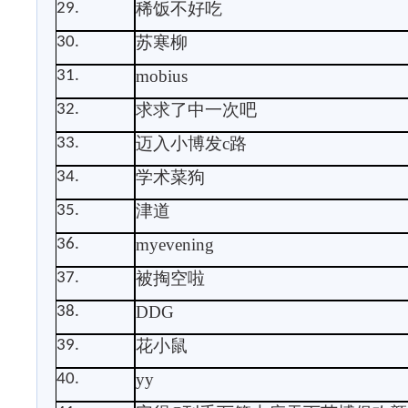
稀饭不好吃
29.
苏寒柳
30.
mobius
31.
求求了中一次吧
32.
迈入小博发
c
路
33.
学术菜狗
34.
津道
35.
myevening
36.
被掏空啦
37.
DDG
38.
花小鼠
39.
yy
40.