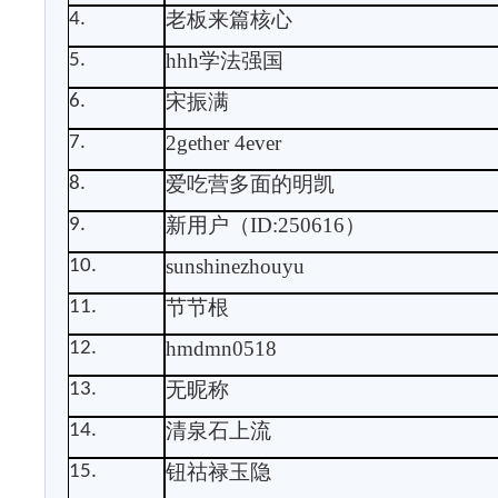
老板来篇核心
4.
hhh
学法强国
5.
宋振满
6.
2gether 4ever
7.
爱吃营多面的明凯
8.
新用户（
ID:250616
）
9.
sunshinezhouyu
10.
节节根
11.
hmdmn0518
12.
无昵称
13.
清泉石上流
14.
钮祜禄玉隐
15.