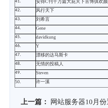
安得
C
刊千万篇大庇天下苦博俱欢颜
41.
风行天下
42.
刘希言
43.
Gene
44.
davidkung
45.
Y
46.
漂移的达马斯卡
47.
无情的投稿人
48.
Steven
49.
50.
许一溪
上一篇：
网站服务器10月