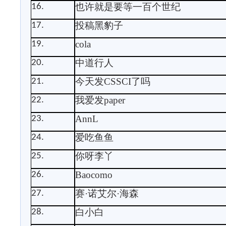
也许就是要等一百个世纪
16.
投稿黑豹子
17.
cola
19.
中道行人
20.
今天发
CSSCI
了吗
21.
我爱发
paper
22.
AnnL
23.
爱吃鱼鱼
24.
你呀李丫
25.
Baocomo
26.
赛
·诺艾尔·海森
27.
白小白
28.