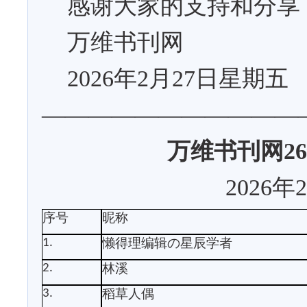
感谢大家的支持和分享
万维书刊网
2026
年
2
月
27
日星期五
———————————
万维书刊网
26
2026
年
2
序号
昵称
懒得理编辑の星辰学者
1.
林溪
2.
稻草人偶
3.