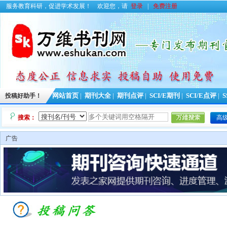
服务教育科研，促进学术发展！
欢迎您，请
登录
|
免费注册
投稿好助手！
网站首页
|
期刊大全
|
期刊点评
|
SCI/E期刊
|
SCI/E点评
|
S
搜索：
高
广告