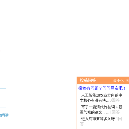
投稿问答
最小化
投稿有问题？问问网友吧！
·
人工智能加农业方向的中
文核心有没有快...
0回答
·
写了一篇清代竹枝词＋新
疆气候的论文，...
1回答
放阅读
·
进入终审要等多久呀
1回
答