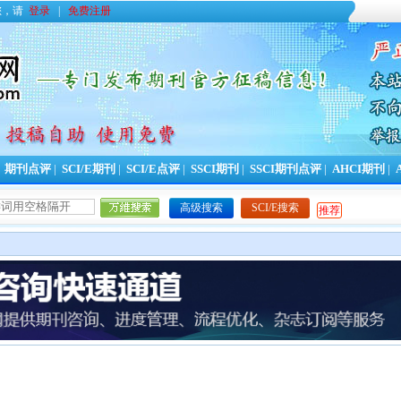
您，请
登录
|
免费注册
|
期刊点评
|
SCI/E期刊
|
SCI/E点评
|
SSCI期刊
|
SSCI期刊点评
|
AHCI期刊
|
高级搜索
SCI/E搜索
推荐