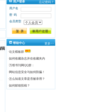
用户登录
忘记密码？
用户名
密码
会员类型
帮助中心
更多>>
编辑
·
论文模板群
·
如何收藏杂志并在收藏夹内
·
万维书刊网QQ群：
·
网站信息安全与如何防骗！
·
怎么知道文章是否被录用？
·
如何邮箱投稿？