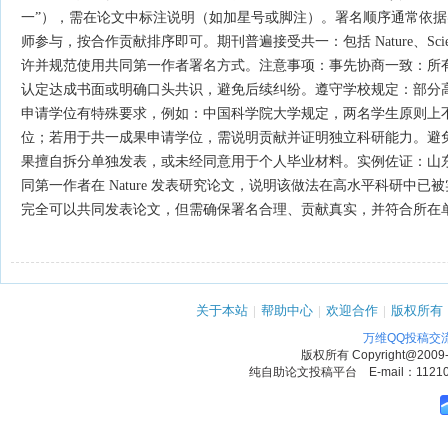
一”），需在论文中标注说明（如加星号或脚注）‌‌。署名顺序通常依
师参与，按合作贡献排序即可。期刊普遍接受共一‌：包括 Nature、Scien
许并规范使用共同第一作者署名方式。注意事项：事先协商一致‌：所
认定达成书面或明确口头共识，避免后续纠纷。遵守学校规定‌：部分
申请学位有特殊要求，例如：中国科学院大学规定，‌两名学生原则上
位‌；若用于共一成果申请学位，需说明贡献并证明独立科研能力。避
果擅自拆分单独发表，或未经同意用于个人毕业材料‌‌。实例佐证：山
同第一作者‌在 Nature 发表研究论文，说明该做法在高水平科研中已
完全可以共同发表论文‌，但需确保署名合理、贡献真实，并符合所在
关于本站
|
帮助中心
|
欢迎合作
|
版权所有
万维QQ投稿交
版权所有
Copyright@2009
纯自助论文投稿平台 E-mail：1121090