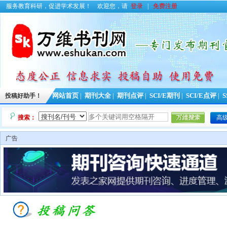
服务教育科研，促进学术发展！
欢迎您，请
登录
|
免费注册
投稿好助手！
网站首页
|
期刊大全
|
期刊点评
|
SCI/E期刊
|
SCI/E点评
|
S
搜索：
高
广告