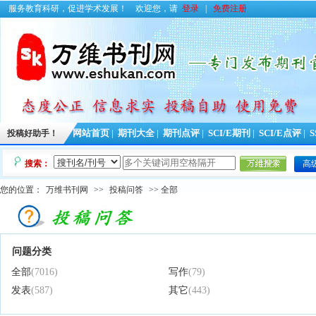
服务教育科研，促进学术发展！
欢迎您，请
登录
|
免费注册
投稿好助手！
网站首页
|
期刊大全
|
期刊点评
|
SCI/E期刊
|
SCI/E点评
|
S
搜索：
高
您的位置：
万维书刊网
>>
投稿问答
>> 全部
问题分类
全部
(7016)
写作
(79)
发表
(587)
其它
(443)