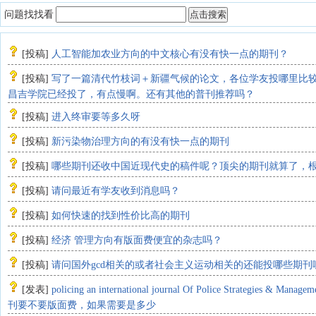
问题找找看
[
投稿
]
人工智能加农业方向的中文核心有没有快一点的期刊？
[
投稿
]
写了一篇清代竹枝词＋新疆气候的论文，各位学友投哪里比
昌吉学院已经投了，有点慢啊。还有其他的普刊推荐吗？
[
投稿
]
进入终审要等多久呀
[
投稿
]
新污染物治理方向的有没有快一点的期刊
[
投稿
]
哪些期刊还收中国近现代史的稿件呢？顶尖的期刊就算了，
[
投稿
]
请问最近有学友收到消息吗？
[
投稿
]
如何快速的找到性价比高的期刊
[
投稿
]
经济 管理方向有版面费便宜的杂志吗？
[
投稿
]
请问国外gcd相关的或者社会主义运动相关的还能投哪些期刊
[
发表
]
policing an international journal Of Police Strategies & Man
刊要不要版面费，如果需要是多少