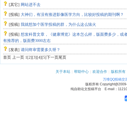
[
其它
]
网站进不去
[
投稿
]
大神们，有没有推进影像医学方向，比较好投稿的期刊啊？
[
投稿
]
我就想加个医学投稿的群，为什么这么恼火
[
投稿
]
想发科普文章，《健康博览》这本怎么样，版面费多少，或
有推荐的，版面费3000左右
[
发表
]
请问终审需要多久呀？
首页 上一页 1
[2]
[3]
[4]
[5]
下一页
尾页
关于本站
|
帮助中心
|
欢迎合作
|
版权所有
万维QQ投稿交
版权所有
Copyright@2009
纯自助论文投稿平台 E-mail：1121090