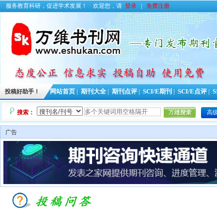
服务教育科研，促进学术发展！
欢迎您，请
登录
|
免费注册
投稿好助手！
网站首页
|
期刊大全
|
期刊点评
|
SCI/E期刊
|
SCI/E点评
|
S
搜索：
高
广告