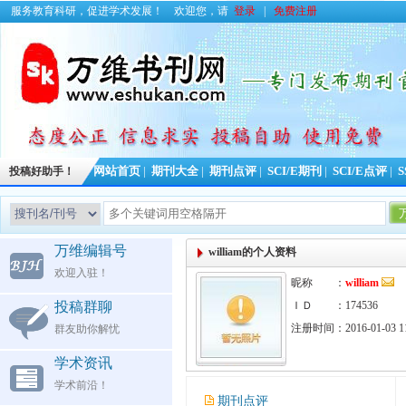
服务教育科研，促进学术发展！
欢迎您，请
登录
|
免费注册
投稿好助手！
网站首页
|
期刊大全
|
期刊点评
|
SCI/E期刊
|
SCI/E点评
|
S
今日更新期刊信息
1
万维编辑号
william的个人资料
欢迎入驻！
昵称 ：
william
投稿群聊
ＩＤ ：174536
注册时间：2016-01-03 11
群友助你解忧
学术资讯
学术前沿！
期刊点评