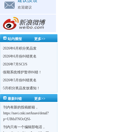
建议|反馈
欢迎建议
站内播报
更多>>
·
2026年6月积分奖品发
·
2026年6月份纠错奖名
·
2026年7月SCI/S
·
假期系统维护暂停纠错！
·
2026年5月份纠错奖名
·
5月积分奖品发放通知！
最新纠错
更多>>
刊内有新的投稿邮箱，
https://navi.cnki.net/knavi/detail?
p=UlMsFNOcQSl-
yPsJaVdYhI9OTi6szUuOU_NDvPO0K0BoF1ZG1yIhhHZZQwijmL_S4KuQLHto28vdzYs
刊内只有一个编辑部电话，