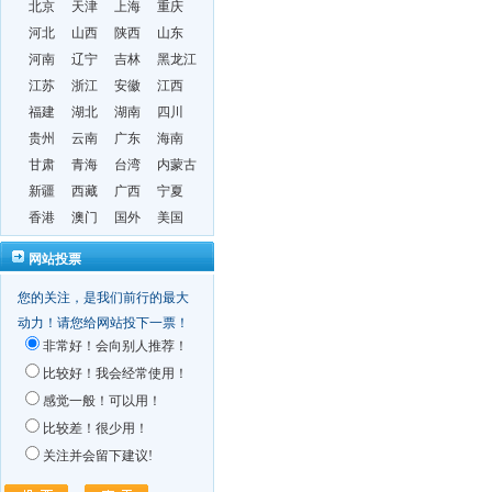
北京
天津
上海
重庆
河北
山西
陕西
山东
河南
辽宁
吉林
黑龙江
江苏
浙江
安徽
江西
福建
湖北
湖南
四川
贵州
云南
广东
海南
甘肃
青海
台湾
内蒙古
新疆
西藏
广西
宁夏
香港
澳门
国外
美国
网站投票
您的关注，是我们前行的最大
动力！请您给网站投下一票！
非常好！会向别人推荐！
比较好！我会经常使用！
感觉一般！可以用！
比较差！很少用！
关注并会留下建议!