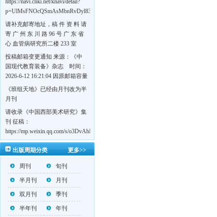
https://navi.cnki.net/knavi/detail?
p=UlMsFNOcQSmAsMbnRvDyl83fGGu5dcrBYtF-
w7VFJdSWT5tem1RQ5W2sC5HRG-
请补充邮寄地址，稿 件 资 料 请
S8mH75DuljrTVfVeoXxT4L0b-
寄 广 州 东 川 路 96 号 广 东 省
Yrk7HaGd7C2w5FD7nrnLRR5Q57zsTTQ==&uniplatform=NZKPT&language=CHS
心 血管病研究所二楼 233 室
《岭南心血管病杂志》编辑部
投稿邮箱变更通知 来源：《中
收，
国现代教育装备》杂志 时间：
https://navi.cnki.net/knavi/detail?
2026-6-12 16:21:04 因原邮箱容量
p=UlMsFNOcQSmjP9DYQSeTLLOJ0uvtj07q66xzzdIcqDuR02Kpi3u_g_BPJEHF70UF
有限，自即日起停止使用，我刊
《班组天地》已经由月刊改为半
BMxk-
投稿邮箱变更为 高教投稿邮
月刊
109PkA==&uniplatform=NZKPT&language=CHS
箱：hedu@cmee.net.cn 基教投稿
请收录《中国西部美术研究》集
邮箱：bedu@cmee.net.cn
刊 征稿：
https://mp.weixin.qq.com/s/o3DvAhL6jtTS9ASccwcwPQ
第一辑：
出版周期分类
更多>>
https://mp.weixin.qq.com/s/_w2OMIu6Gs1QL0b_JWhZAQ
周刊
旬刊
半月刊
月刊
双月刊
季刊
半年刊
年刊