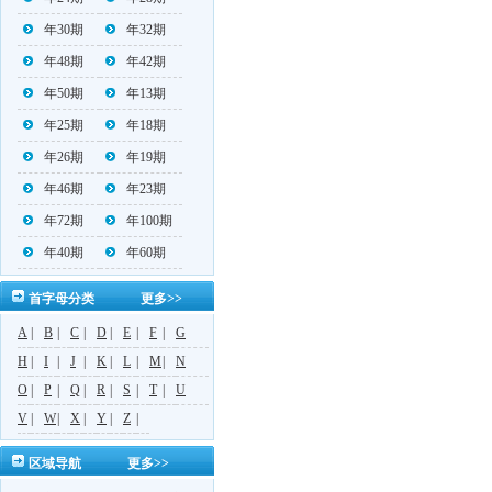
年30期
年32期
年48期
年42期
年50期
年13期
年25期
年18期
年26期
年19期
年46期
年23期
年72期
年100期
年40期
年60期
首字母分类
更多>>
A
|
B
|
C
|
D
|
E
|
F
|
G
H
|
I
|
J
|
K
|
L
|
M
|
N
O
|
P
|
Q
|
R
|
S
|
T
|
U
V
|
W
|
X
|
Y
|
Z
|
区域导航
更多>>