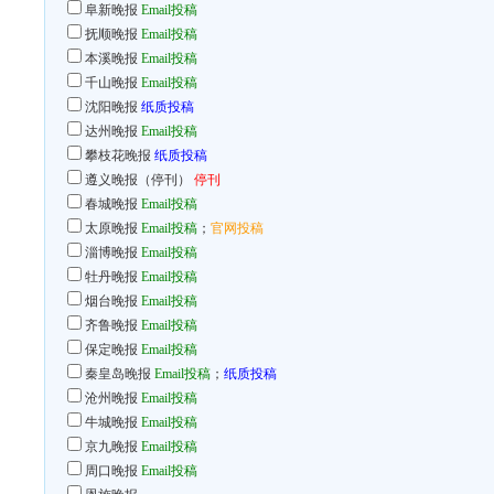
阜新晚报
Email投稿
抚顺晚报
Email投稿
本溪晚报
Email投稿
千山晚报
Email投稿
沈阳晚报
纸质投稿
达州晚报
Email投稿
攀枝花晚报
纸质投稿
遵义晚报（停刊）
停刊
春城晚报
Email投稿
太原晚报
Email投稿
；
官网投稿
淄博晚报
Email投稿
牡丹晚报
Email投稿
烟台晚报
Email投稿
齐鲁晚报
Email投稿
保定晚报
Email投稿
秦皇岛晚报
Email投稿
；
纸质投稿
沧州晚报
Email投稿
牛城晚报
Email投稿
京九晚报
Email投稿
周口晚报
Email投稿