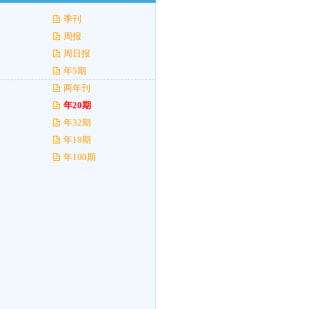
季刊
周报
周日报
年5期
两年刊
年20期
年32期
年18期
年100期