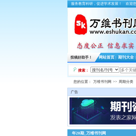
服务教育科研，促进学术发展！
欢迎
投稿好助手！
网站首页
|
期刊大全
搜索：
您的位置：
万维书刊网
>>
周期分类
广告
年20期_万维书刊网