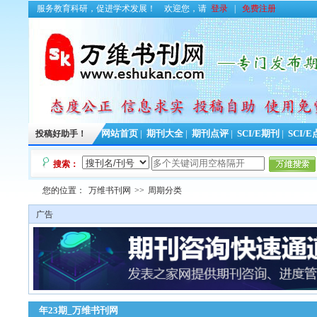
服务教育科研，促进学术发展！
欢迎您，请
登录
|
免费注册
投稿好助手！
网站首页
|
期刊大全
|
期刊点评
|
SCI/E期刊
|
SCI/
搜索：
您的位置：
万维书刊网
>>
周期分类
广告
年23期_万维书刊网