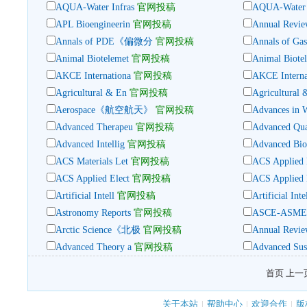
AQUA-Water Infras
官网投稿
AQUA-Water 
APL Bioengineerin
官网投稿
Annual Revi
Annals of PDE《偏微分
官网投稿
Annals of Gas
Animal Biotelemet
官网投稿
Animal Biote
AKCE Internationa
官网投稿
AKCE Interna
Agricultural & En
官网投稿
Agricultural 
Aerospace《航空航天》
官网投稿
Advances in
Advanced Therapeu
官网投稿
Advanced Qu
Advanced Intellig
官网投稿
Advanced Bi
ACS Materials Let
官网投稿
ACS Applied
ACS Applied Elect
官网投稿
ACS Applied 
Artificial Intell
官网投稿
Artificial Inte
Astronomy Reports
官网投稿
ASCE-ASME 
Arctic Science《北极
官网投稿
Annual Revie
Advanced Theory a
官网投稿
Advanced Sus
首页 上一页
关于本站
|
帮助中心
|
欢迎合作
|
版