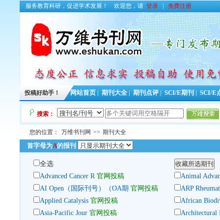
服务教育科研，促进学术发展！
欢迎您，请
登录
|
免费注册
投稿好助手！
网站首页
|
期刊大全
|
期刊点评
|
SCI/E期刊
|
SCI/
搜索：
您的位置：
万维书刊网
>>
期刊大全
首字母为
A
的报刊
全选
Advanced Cancer R
官网投稿
Animal Adv
AI Open（国际刊号）（OA期
官网投稿
ARP Rheuma
Applied Catalysis
官网投稿
African Biodi
Asia-Pacific Jour
官网投稿
Architectural