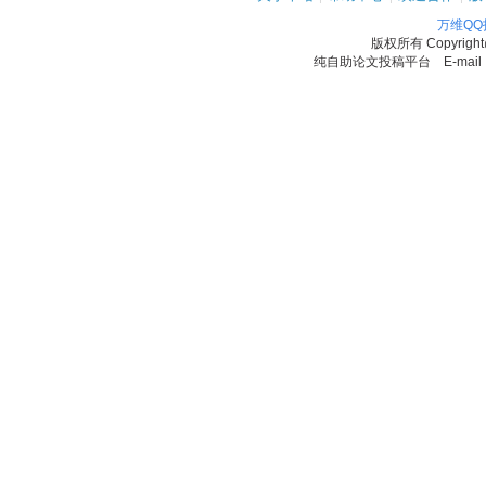
万维Q
版权所有
Copyrigh
纯自助论文投稿平台 E-mail：11