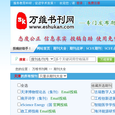
服务教育科研，促进学术发展！
欢迎您，请
登录
|
免费注册
投稿好助手！
网站首页
|
期刊大全
|
期刊点评
|
SCI/E期刊
|
SCI/
搜索：
您的位置：
万维书刊网
>>
期刊大全
天津
的所有报刊
全选
天津博物馆论丛（集刊）
Email投稿
古籍数字人
南开诗学（集刊）
Email投稿
工程创新进展
eScience Energy（国
官网投稿
智能医学学报（
政工师指南
Email投稿
海洋能源研究（