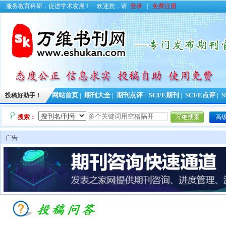
服务教育科研，促进学术发展！
欢迎您，请
登录
|
免费注册
投稿好助手！
网站首页
|
期刊大全
|
期刊点评
|
SCI/E期刊
|
SCI/E点评
|
S
搜索：
高
广告