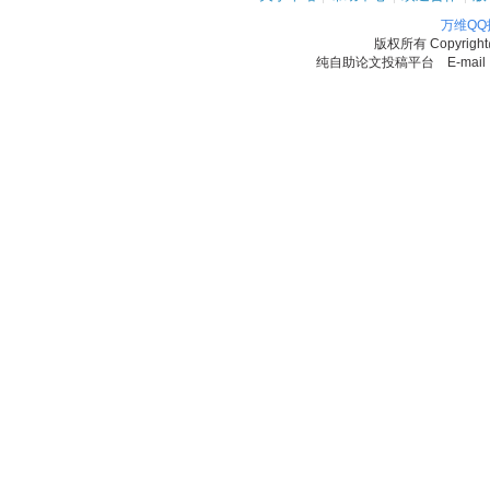
万维Q
版权所有
Copyrigh
纯自助论文投稿平台 E-mail：11