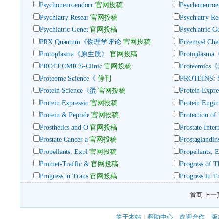
Psychoneuroendocr
官网投稿
Psychoneuroe
Psychiatry Resear
官网投稿
Psychiatry Re
Psychiatric Genet
官网投稿
Psychiatric G
PRX Quantum《物理学评论
官网投稿
Przemysł Che
Protoplasma《原生质》
官网投稿
Protoplas
PROTEOMICS-Clinic
官网投稿
Proteomi
Proteome Science《
停刊
PROTEINS: S
Protein Science《蛋
官网投稿
Protein Expre
Protein Expressio
官网投稿
Protein Engin
Protein & Peptide
官网投稿
Protection of
Prosthetics and O
官网投稿
Prostate Inter
Prostate Cancer a
官网投稿
Prostaglandi
Propellants, Expl
官网投稿
Propellants, 
Promet-Traffic &
官网投稿
Progress of T
Progress in Trans
官网投稿
Progress in T
首页 上一页
关于本站
|
帮助中心
|
欢迎合作
|
版