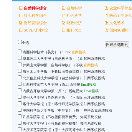
自然科学综合
自然科学
农业科学综
社会科学综合
社会科学
医药卫生综
财经管理综合
财政经济
文化艺术
SCI/E期刊大全
集刊大全
国内SCI期刊
全选
表面科学技术（英文）（Surfac
官网投稿
华北理工大学学报（自然科学版）（原
知网系统投稿
井冈山大学学报（自然科学版）（不收
官网投稿
塔里木大学学报（不收版面费审稿费）
知网系统投稿
北京信息科技大学学报（自然科学版）
知网系统投稿
江西科技师范大学学报（原:江西科技
Email投稿
内蒙古开放大学学报（原：广播电视大
Email投稿
温州大学学报（自然科学版）（不收版
三才系统投稿
喀什大学学报（原：喀什师范学院学报
知网系统投稿
中国科学院大学学报（中英文）（原：
玛格泰克系统投稿
许昌学院学报（不收版面费审稿费）
知网系统投稿
焦作大学学报（不收版面费审稿费）
知网系统投稿
大庆师范学院学报（原：大庆高等专科
知网系统投稿