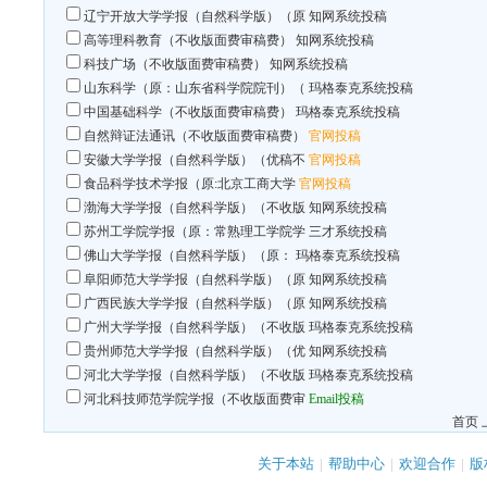
辽宁开放大学学报（自然科学版）（原
知网系统投稿
高等理科教育（不收版面费审稿费）
知网系统投稿
科技广场（不收版面费审稿费）
知网系统投稿
山东科学（原：山东省科学院院刊）（
玛格泰克系统投稿
中国基础科学（不收版面费审稿费）
玛格泰克系统投稿
自然辩证法通讯（不收版面费审稿费）
官网投稿
安徽大学学报（自然科学版）（优稿不
官网投稿
食品科学技术学报（原:北京工商大学
官网投稿
渤海大学学报（自然科学版）（不收版
知网系统投稿
苏州工学院学报（原：常熟理工学院学
三才系统投稿
佛山大学学报（自然科学版）（原：
玛格泰克系统投稿
阜阳师范大学学报（自然科学版）（原
知网系统投稿
广西民族大学学报（自然科学版）（原
知网系统投稿
广州大学学报（自然科学版）（不收版
玛格泰克系统投稿
贵州师范大学学报（自然科学版）（优
知网系统投稿
河北大学学报（自然科学版）（不收版
玛格泰克系统投稿
河北科技师范学院学报（不收版面费审
Email投稿
首页 
关于本站
|
帮助中心
|
欢迎合作
|
版