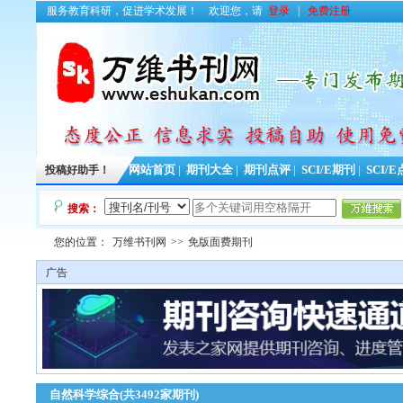
服务教育科研，促进学术发展！
欢迎您，请
登录
|
免费注册
投稿好助手！
网站首页
|
期刊大全
|
期刊点评
|
SCI/E期刊
|
SCI/
搜索：
您的位置：
万维书刊网
>>
免版面费期刊
广告
自然科学综合(共3492家期刊)