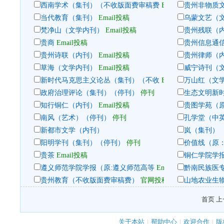
西南学术（集刊）（不收版面费审稿费
Email投稿
贵州非物质
当代教育（集刊）
Email投稿
乌蒙文艺（
梵净山（文学内刊）
Email投稿
贵州残联（
贵商
Email投稿
贵州信息通
贵州诗联（内刊）
Email投稿
贵州律师（
草海（文学内刊）
Email投稿
威宁诗刊（
新时代马克思主义论丛（集刊）（不收
Email投稿；纸质投
万山红（文
政府治理评论（集刊）（停刊）
停刊
生态文明新
知行铜仁（内刊）
Email投稿
贵图学苑（
南风（艺术）（停刊）
停刊
孔学堂（中
新都市文学（内刊）
岚（集刊）
阳明学刊（集刊）（停刊）
停刊
价值线（原
贵茶
Email投稿
铜仁学院学
遵义师范学院学报（原:遵义师范高等
Email投稿
黔南民族医
贵州教育（不收版面费审稿费）
官网投稿
山地农业生
首页 上
关于本站
|
帮助中心
|
欢迎合作
|
版