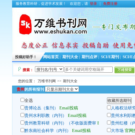
服务教育科研，促进学术发展！
欢迎您，请
登录
|
免费注册
投稿好助手！
网站首页
|
期刊大全
|
期刊点评
|
SCI/E期刊
|
SCI/
搜索：
您的位置：
万维书刊网
>>
期刊大全
贵州
的所有报刊
全选
贵博论丛（集刊）
Email投稿
人格权法研
贵州水利职教（内刊）
Email投稿
贵州水利职
贵州教育科研（内刊）（不收版面费审
Email投稿
贵州红楼（
黔东南社会科学（内刊）
Email投稿
大市场
官网