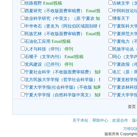
丝路视野
Email投稿
古峡文学（
西夏研究（不收版面费审稿费）
Email投稿；官网投稿
中阿科技论
农业科学研究（中英文）（原:宁夏农
知网系统投稿
博客天下
中华奇石（更名为《阿拉伯区域国别研
停刊
宁夏医科大
民族艺林（不收版面费审稿费）
Email投稿
宁夏师范大
石油化工应用
Email投稿
宁夏电力（
人才与科技（停刊）
停刊
民族学论丛
石嘴子（文学内刊）
Email投稿
同心（文学
党风建设（已停刊）
停刊
宁夏政报（
宁夏社会科学（不收版面费审稿费）
知网系统投稿
名汇（原：
北方民族大学学报（哲学社会科学版）
Email投稿
宁夏党校学
宁夏大学学报(社会科学版)（不收版
知网系统投稿
宁夏农林科
宁夏大学学报（自然科学版中英文）
知网系统投稿
宁夏大学学
首页 
关于本站
|
帮助中心
|
欢迎合作
|
版
万维Q
版权所有
Copyrigh