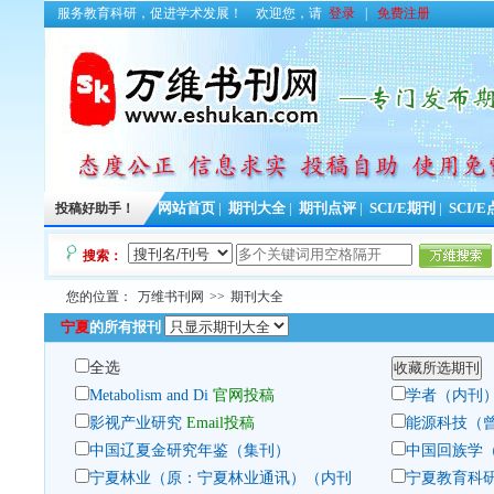
服务教育科研，促进学术发展！
欢迎您，请
登录
|
免费注册
投稿好助手！
网站首页
|
期刊大全
|
期刊点评
|
SCI/E期刊
|
SCI/
搜索：
您的位置：
万维书刊网
>>
期刊大全
宁夏
的所有报刊
全选
Metabolism and Di
官网投稿
学者（内刊
影视产业研究
Email投稿
能源科技（
中国辽夏金研究年鉴（集刊）
中国回族学
宁夏林业（原：宁夏林业通讯）（内刊
宁夏教育科