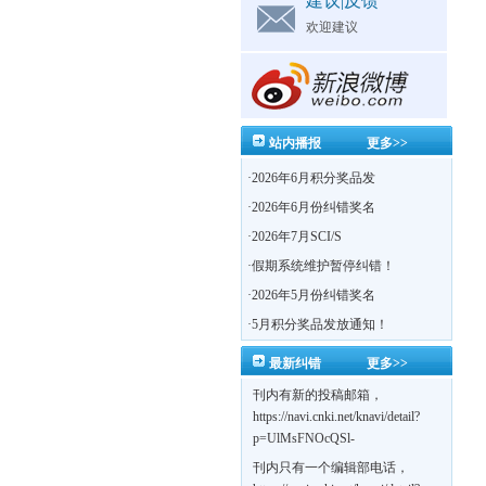
建议|反馈
欢迎建议
站内播报
更多>>
·
2026年6月积分奖品发
·
2026年6月份纠错奖名
·
2026年7月SCI/S
·
假期系统维护暂停纠错！
·
2026年5月份纠错奖名
·
5月积分奖品发放通知！
最新纠错
更多>>
刊内有新的投稿邮箱，
https://navi.cnki.net/knavi/detail?
p=UlMsFNOcQSl-
yPsJaVdYhI9OTi6szUuOU_NDvPO0K0Bo
刊内只有一个编辑部电话，