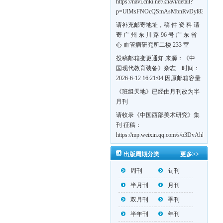
https://navi.cnki.net/knavi/detail?
p=UlMsFNOcQSmAsMbnRvDyl83fGGu5d
w7VFJdSWT5tem1RQ5W2sC5HRG-
请补充邮寄地址，稿 件 资 料 请
S8mH75DuljrTVfVeoXxT4L0b-
寄 广 州 东 川 路 96 号 广 东 省
Yrk7HaGd7C2w5FD7nrnLRR5Q57zsTTQ==
心 血管病研究所二楼 233 室
《岭南心血管病杂志》编辑部
投稿邮箱变更通知 来源：《中
收，
国现代教育装备》杂志 时间：
https://navi.cnki.net/knavi/detail?
2026-6-12 16:21:04 因原邮箱容量
p=UlMsFNOcQSmjP9DYQSeTLLOJ0uvtj0
有限，自即日起停止使用，我刊
《班组天地》已经由月刊改为半
BMxk-
投稿邮箱变更为 高教投稿邮
月刊
109PkA==&uniplatform=NZKPT&languag
箱：hedu@cmee.net.cn 基教投稿
请收录《中国西部美术研究》集
邮箱：bedu@cmee.net.cn
刊 征稿：
https://mp.weixin.qq.com/s/o3DvAhL6jtT
第一辑：
出版周期分类
更多>>
https://mp.weixin.qq.com/s/_w2OMIu6G
周刊
旬刊
半月刊
月刊
双月刊
季刊
半年刊
年刊