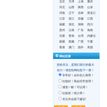
北京
天津
上海
重庆
河北
山西
陕西
山东
河南
辽宁
吉林
黑龙江
江苏
浙江
安徽
江西
福建
湖北
湖南
四川
贵州
云南
广东
海南
甘肃
青海
台湾
内蒙古
新疆
西藏
广西
宁夏
香港
澳门
国外
美国
网站投票
您的关注，是我们前行的最大
动力！请您给网站投下一票！
非常好！会向别人推荐！
比较好！我会经常使用！
感觉一般！可以用！
比较差！很少用！
关注并会留下建议!