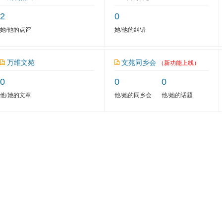
2
0
她/他的点评
她/他的纠错
万维文苑
文苑同乡会
（新功能上线）
0
0
0
他/她的文章
他/她的同乡会
他/她的话题