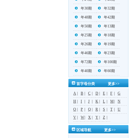
年30期
年32期
年48期
年42期
年50期
年13期
年25期
年18期
年26期
年19期
年46期
年23期
年72期
年100期
年40期
年60期
首字母分类
更多>>
A
|
B
|
C
|
D
|
E
|
F
|
G
H
|
I
|
J
|
K
|
L
|
M
|
N
O
|
P
|
Q
|
R
|
S
|
T
|
U
V
|
W
|
X
|
Y
|
Z
|
区域导航
更多>>