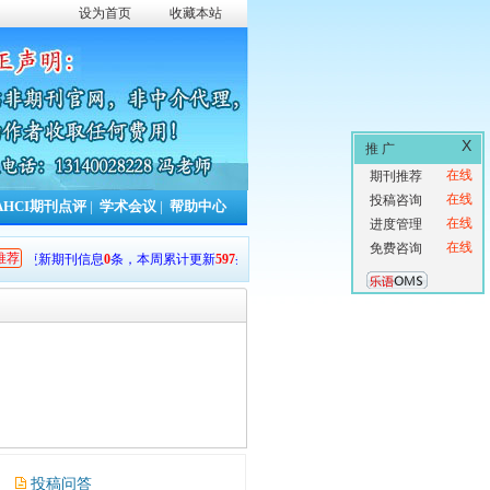
设为首页
收藏本站
X
推 广
在线
期刊推荐
在线
投稿咨询
AHCI期刊点评
|
学术会议
|
帮助中心
在线
进度管理
在线
免费咨询
推荐
更新期刊信息
0
条，本周累计更新
597
条，本年累计更新
13359
条。
投稿问答