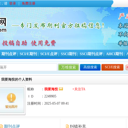
您，请
登录
|
免费注册
|
期刊点评
|
SCI/E期刊
|
SCI/E点评
|
SSCI期刊
|
SSCI期刊点评
|
AHCI期刊
|
高级搜索
SCI/E搜索
今日
我要海投的个人资料
昵称 ：
我要海投
+关注TA
ＩＤ ：2249905
注册时间：2025-05-07 09:41
期刊点评
纠错补充