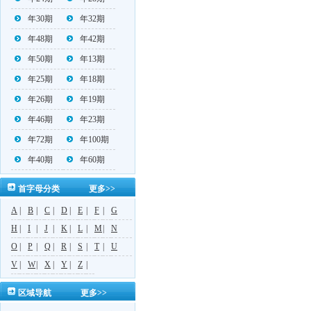
年30期
年32期
年48期
年42期
年50期
年13期
年25期
年18期
年26期
年19期
年46期
年23期
年72期
年100期
年40期
年60期
首字母分类
更多>>
A
|
B
|
C
|
D
|
E
|
F
|
G
H
|
I
|
J
|
K
|
L
|
M
|
N
O
|
P
|
Q
|
R
|
S
|
T
|
U
V
|
W
|
X
|
Y
|
Z
|
区域导航
更多>>