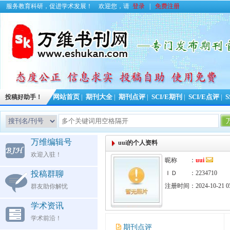
服务教育科研，促进学术发展！
欢迎您，请
登录
|
免费注册
投稿好助手！
网站首页
|
期刊大全
|
期刊点评
|
SCI/E期刊
|
SCI/E点评
|
S
万维编辑号
uui的个人资料
欢迎入驻！
昵称 ：
uui
投稿群聊
ＩＤ ：2234710
注册时间：2024-10-21 05
群友助你解忧
学术资讯
学术前沿！
期刊点评