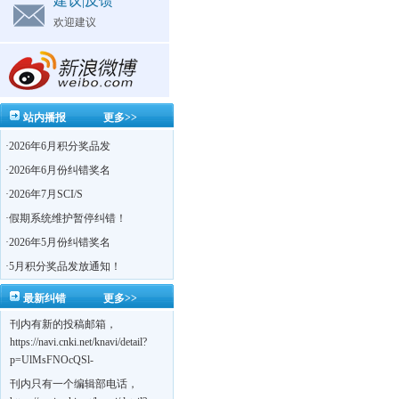
建议|反馈
欢迎建议
站内播报
更多>>
·
2026年6月积分奖品发
·
2026年6月份纠错奖名
·
2026年7月SCI/S
·
假期系统维护暂停纠错！
·
2026年5月份纠错奖名
·
5月积分奖品发放通知！
最新纠错
更多>>
刊内有新的投稿邮箱，
https://navi.cnki.net/knavi/detail?
p=UlMsFNOcQSl-
yPsJaVdYhI9OTi6szUuOU_NDvPO0K0BoF1ZG1yIhhHZZQwijmL_S4KuQLHto28vdzYs
刊内只有一个编辑部电话，