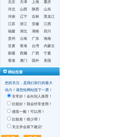
北京
天津
上海
重庆
河北
山西
陕西
山东
河南
辽宁
吉林
黑龙江
江苏
浙江
安徽
江西
福建
湖北
湖南
四川
贵州
云南
广东
海南
甘肃
青海
台湾
内蒙古
新疆
西藏
广西
宁夏
香港
澳门
国外
美国
网站投票
您的关注，是我们前行的最大
动力！请您给网站投下一票！
非常好！会向别人推荐！
比较好！我会经常使用！
感觉一般！可以用！
比较差！很少用！
关注并会留下建议!