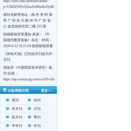
https://navi.cnki.net/knavi/detail?
p=UlMsFNOcQSmAsMbnRvDyl83fGGu5dcrBYtF-
w7VFJdSWT5tem1RQ5W2sC5HRG-
请补充邮寄地址，稿 件 资 料 请
S8mH75DuljrTVfVeoXxT4L0b-
寄 广 州 东 川 路 96 号 广 东 省
Yrk7HaGd7C2w5FD7nrnLRR5Q57zsTTQ==&uniplatform=NZKPT&language=CHS
心 血管病研究所二楼 233 室
《岭南心血管病杂志》编辑部
投稿邮箱变更通知 来源：《中
收，
国现代教育装备》杂志 时间：
https://navi.cnki.net/knavi/detail?
2026-6-12 16:21:04 因原邮箱容量
p=UlMsFNOcQSmjP9DYQSeTLLOJ0uvtj07q66xzzdIcqDuR02Kpi3u_g_BPJEHF70UF
有限，自即日起停止使用，我刊
《班组天地》已经由月刊改为半
BMxk-
投稿邮箱变更为 高教投稿邮
月刊
109PkA==&uniplatform=NZKPT&language=CHS
箱：hedu@cmee.net.cn 基教投稿
请收录《中国西部美术研究》集
邮箱：bedu@cmee.net.cn
刊 征稿：
https://mp.weixin.qq.com/s/o3DvAhL6jtTS9ASccwcwPQ
第一辑：
出版周期分类
更多>>
https://mp.weixin.qq.com/s/_w2OMIu6Gs1QL0b_JWhZAQ
周刊
旬刊
半月刊
月刊
双月刊
季刊
半年刊
年刊