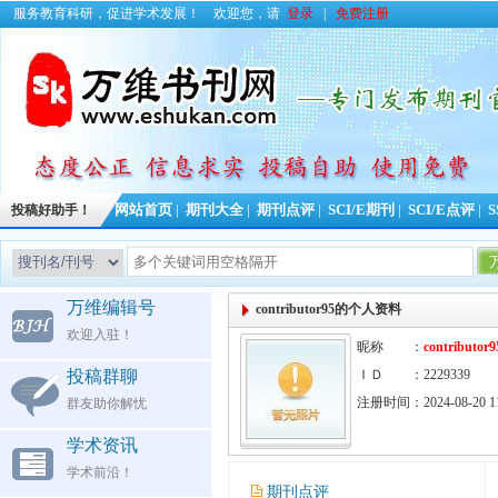
服务教育科研，促进学术发展！
欢迎您，请
登录
|
免费注册
投稿好助手！
网站首页
|
期刊大全
|
期刊点评
|
SCI/E期刊
|
SCI/E点评
|
S
今日更新期刊信
万维编辑号
contributor95的个人资料
欢迎入驻！
昵称 ：
contributor9
投稿群聊
ＩＤ ：2229339
注册时间：2024-08-20 11
群友助你解忧
学术资讯
学术前沿！
期刊点评