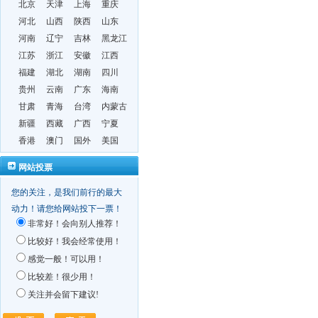
北京
天津
上海
重庆
河北
山西
陕西
山东
河南
辽宁
吉林
黑龙江
江苏
浙江
安徽
江西
福建
湖北
湖南
四川
贵州
云南
广东
海南
甘肃
青海
台湾
内蒙古
新疆
西藏
广西
宁夏
香港
澳门
国外
美国
网站投票
您的关注，是我们前行的最大
动力！请您给网站投下一票！
非常好！会向别人推荐！
比较好！我会经常使用！
感觉一般！可以用！
比较差！很少用！
关注并会留下建议!