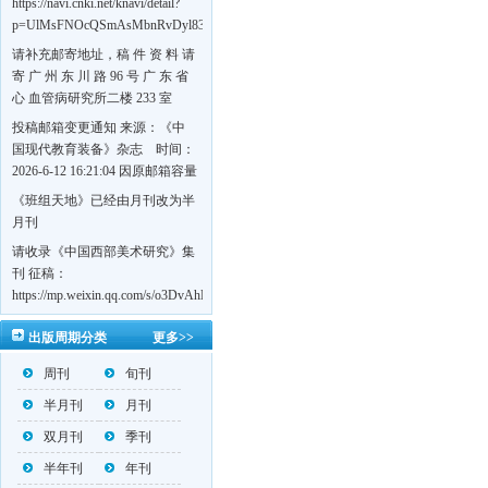
https://navi.cnki.net/knavi/detail?
p=UlMsFNOcQSmAsMbnRvDyl83fGGu5dcrBYtF-
w7VFJdSWT5tem1RQ5W2sC5HRG-
请补充邮寄地址，稿 件 资 料 请
S8mH75DuljrTVfVeoXxT4L0b-
寄 广 州 东 川 路 96 号 广 东 省
Yrk7HaGd7C2w5FD7nrnLRR5Q57zsTTQ==&uniplatform=NZKPT&language=CHS
心 血管病研究所二楼 233 室
《岭南心血管病杂志》编辑部
投稿邮箱变更通知 来源：《中
收，
国现代教育装备》杂志 时间：
https://navi.cnki.net/knavi/detail?
2026-6-12 16:21:04 因原邮箱容量
p=UlMsFNOcQSmjP9DYQSeTLLOJ0uvtj07q66xzzdIcqDuR02Kpi3u_g_BPJEHF70UF
有限，自即日起停止使用，我刊
《班组天地》已经由月刊改为半
BMxk-
投稿邮箱变更为 高教投稿邮
月刊
109PkA==&uniplatform=NZKPT&language=CHS
箱：hedu@cmee.net.cn 基教投稿
请收录《中国西部美术研究》集
邮箱：bedu@cmee.net.cn
刊 征稿：
https://mp.weixin.qq.com/s/o3DvAhL6jtTS9ASccwcwPQ
第一辑：
出版周期分类
更多>>
https://mp.weixin.qq.com/s/_w2OMIu6Gs1QL0b_JWhZAQ
周刊
旬刊
半月刊
月刊
双月刊
季刊
半年刊
年刊