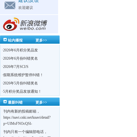
建议|反馈
欢迎建议
站内播报
更多>>
·
2026年6月积分奖品发
·
2026年6月份纠错奖名
·
2026年7月SCI/S
·
假期系统维护暂停纠错！
·
2026年5月份纠错奖名
·
5月积分奖品发放通知！
最新纠错
更多>>
刊内有新的投稿邮箱，
https://navi.cnki.net/knavi/detail?
p=UlMsFNOcQSl-
yPsJaVdYhI9OTi6szUuOU_NDvPO0K0BoF1ZG1yIhhHZZQwijmL_S4KuQLHto28vdzYs
刊内只有一个编辑部电话，