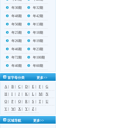
年30期
年32期
年48期
年42期
年50期
年13期
年25期
年18期
年26期
年19期
年46期
年23期
年72期
年100期
年40期
年60期
首字母分类
更多>>
A
|
B
|
C
|
D
|
E
|
F
|
G
H
|
I
|
J
|
K
|
L
|
M
|
N
O
|
P
|
Q
|
R
|
S
|
T
|
U
V
|
W
|
X
|
Y
|
Z
|
区域导航
更多>>