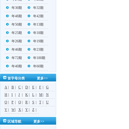
年30期
年32期
年48期
年42期
年50期
年13期
年25期
年18期
年26期
年19期
年46期
年23期
年72期
年100期
年40期
年60期
首字母分类
更多>>
A
|
B
|
C
|
D
|
E
|
F
|
G
H
|
I
|
J
|
K
|
L
|
M
|
N
O
|
P
|
Q
|
R
|
S
|
T
|
U
V
|
W
|
X
|
Y
|
Z
|
区域导航
更多>>