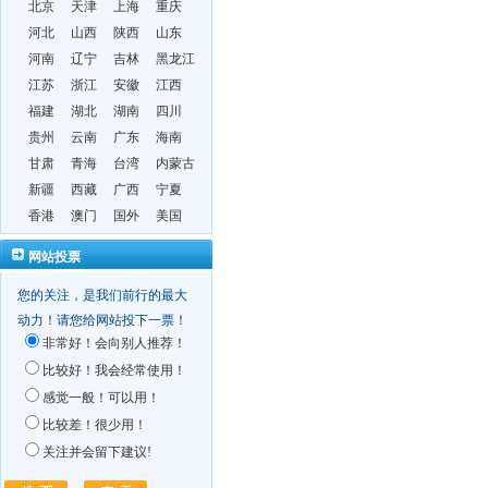
北京
天津
上海
重庆
河北
山西
陕西
山东
河南
辽宁
吉林
黑龙江
江苏
浙江
安徽
江西
福建
湖北
湖南
四川
贵州
云南
广东
海南
甘肃
青海
台湾
内蒙古
新疆
西藏
广西
宁夏
香港
澳门
国外
美国
网站投票
您的关注，是我们前行的最大
动力！请您给网站投下一票！
非常好！会向别人推荐！
比较好！我会经常使用！
感觉一般！可以用！
比较差！很少用！
关注并会留下建议!