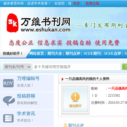
服务教育科研，促进学术发展！
欢迎您，请
登录
|
免费注册
投稿好助手！
网站首页
|
期刊大全
|
期刊点评
|
SCI/E期刊
|
SCI/E点评
|
S
万维编辑号
一只品德高尚的猫的个人资料
欢迎入驻！
昵称 ：
一只品德高
投稿群聊
ＩＤ ：2215592
注册时间：2024-03-27 06
群友助你解忧
学术资讯
学术前沿！
期刊点评