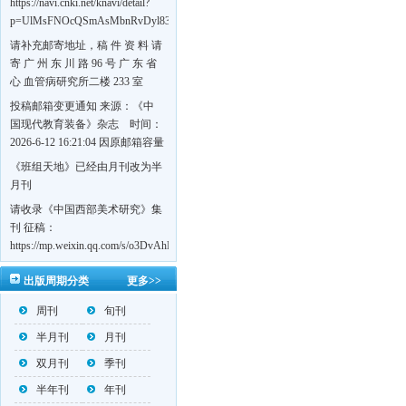
https://navi.cnki.net/knavi/detail?
p=UlMsFNOcQSmAsMbnRvDyl83fGGu5dcrBYtF-
w7VFJdSWT5tem1RQ5W2sC5HRG-
请补充邮寄地址，稿 件 资 料 请
S8mH75DuljrTVfVeoXxT4L0b-
寄 广 州 东 川 路 96 号 广 东 省
Yrk7HaGd7C2w5FD7nrnLRR5Q57zsTTQ==&uniplatform=NZKPT&language=CHS
心 血管病研究所二楼 233 室
《岭南心血管病杂志》编辑部
投稿邮箱变更通知 来源：《中
收，
国现代教育装备》杂志 时间：
https://navi.cnki.net/knavi/detail?
2026-6-12 16:21:04 因原邮箱容量
p=UlMsFNOcQSmjP9DYQSeTLLOJ0uvtj07q66xzzdIcqDuR02Kpi3u_g_BPJEHF70UF
有限，自即日起停止使用，我刊
《班组天地》已经由月刊改为半
BMxk-
投稿邮箱变更为 高教投稿邮
月刊
109PkA==&uniplatform=NZKPT&language=CHS
箱：hedu@cmee.net.cn 基教投稿
请收录《中国西部美术研究》集
邮箱：bedu@cmee.net.cn
刊 征稿：
https://mp.weixin.qq.com/s/o3DvAhL6jtTS9ASccwcwPQ
第一辑：
出版周期分类
更多>>
https://mp.weixin.qq.com/s/_w2OMIu6Gs1QL0b_JWhZAQ
周刊
旬刊
半月刊
月刊
双月刊
季刊
半年刊
年刊