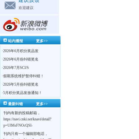
建议|反馈
欢迎建议
站内播报
更多>>
·
2026年6月积分奖品发
·
2026年6月份纠错奖名
·
2026年7月SCI/S
·
假期系统维护暂停纠错！
·
2026年5月份纠错奖名
·
5月积分奖品发放通知！
最新纠错
更多>>
刊内有新的投稿邮箱，
https://navi.cnki.net/knavi/detail?
p=UlMsFNOcQSl-
yPsJaVdYhI9OTi6szUuOU_NDvPO0K0BoF1ZG1yIhhHZZQwijmL_S4KuQLHto28vdzYs
刊内只有一个编辑部电话，