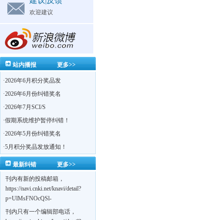
建议|反馈
欢迎建议
站内播报
更多>>
·
2026年6月积分奖品发
·
2026年6月份纠错奖名
·
2026年7月SCI/S
·
假期系统维护暂停纠错！
·
2026年5月份纠错奖名
·
5月积分奖品发放通知！
最新纠错
更多>>
刊内有新的投稿邮箱，
https://navi.cnki.net/knavi/detail?
p=UlMsFNOcQSl-
yPsJaVdYhI9OTi6szUuOU_NDvPO0K0BoF1ZG1yIhhHZZQwijmL_S4KuQLHto28vdzYs
刊内只有一个编辑部电话，