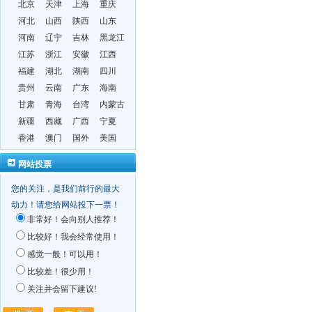
北京
天津
上海
重庆
河北
山西
陕西
山东
河南
辽宁
吉林
黑龙江
江苏
浙江
安徽
江西
福建
湖北
湖南
四川
贵州
云南
广东
海南
甘肃
青海
台湾
内蒙古
新疆
西藏
广西
宁夏
香港
澳门
国外
美国
网站投票
您的关注，是我们前行的最大
动力！请您给网站投下一票！
非常好！会向别人推荐！
比较好！我会经常使用！
感觉一般！可以用！
比较差！很少用！
关注并会留下建议!