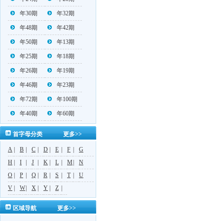
年30期
年32期
年48期
年42期
年50期
年13期
年25期
年18期
年26期
年19期
年46期
年23期
年72期
年100期
年40期
年60期
首字母分类
更多>>
A
|
B
|
C
|
D
|
E
|
F
|
G
H
|
I
|
J
|
K
|
L
|
M
|
N
O
|
P
|
Q
|
R
|
S
|
T
|
U
V
|
W
|
X
|
Y
|
Z
|
区域导航
更多>>