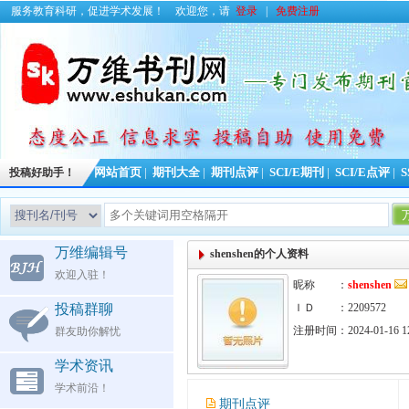
服务教育科研，促进学术发展！
欢迎您，请
登录
|
免费注册
投稿好助手！
网站首页
|
期刊大全
|
期刊点评
|
SCI/E期刊
|
SCI/E点评
|
S
万维编辑号
shenshen的个人资料
欢迎入驻！
昵称 ：
shenshen
投稿群聊
ＩＤ ：2209572
注册时间：2024-01-16 12
群友助你解忧
学术资讯
学术前沿！
期刊点评