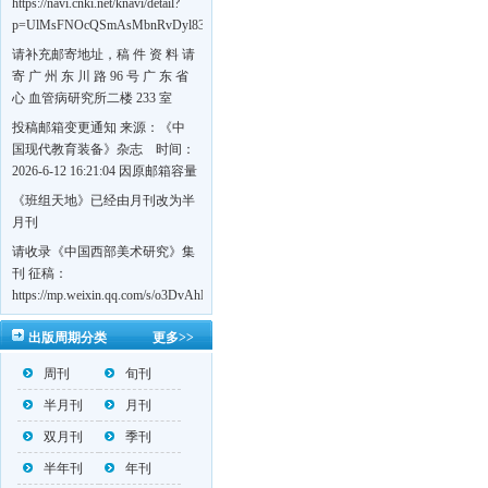
https://navi.cnki.net/knavi/detail?
p=UlMsFNOcQSmAsMbnRvDyl83fGGu5dcrBYtF-
w7VFJdSWT5tem1RQ5W2sC5HRG-
请补充邮寄地址，稿 件 资 料 请
S8mH75DuljrTVfVeoXxT4L0b-
寄 广 州 东 川 路 96 号 广 东 省
Yrk7HaGd7C2w5FD7nrnLRR5Q57zsTTQ==&uniplatform=NZKPT&language=CHS
心 血管病研究所二楼 233 室
《岭南心血管病杂志》编辑部
投稿邮箱变更通知 来源：《中
收，
国现代教育装备》杂志 时间：
https://navi.cnki.net/knavi/detail?
2026-6-12 16:21:04 因原邮箱容量
p=UlMsFNOcQSmjP9DYQSeTLLOJ0uvtj07q66xzzdIcqDuR02Kpi3u_g_BPJEHF70UF
有限，自即日起停止使用，我刊
《班组天地》已经由月刊改为半
BMxk-
投稿邮箱变更为 高教投稿邮
月刊
109PkA==&uniplatform=NZKPT&language=CHS
箱：hedu@cmee.net.cn 基教投稿
请收录《中国西部美术研究》集
邮箱：bedu@cmee.net.cn
刊 征稿：
https://mp.weixin.qq.com/s/o3DvAhL6jtTS9ASccwcwPQ
第一辑：
出版周期分类
更多>>
https://mp.weixin.qq.com/s/_w2OMIu6Gs1QL0b_JWhZAQ
周刊
旬刊
半月刊
月刊
双月刊
季刊
半年刊
年刊