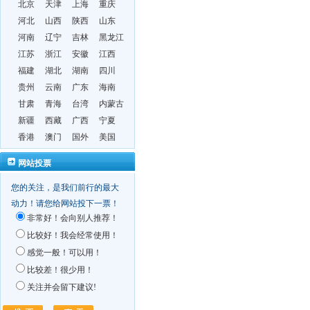
北京
天津
上海
重庆
河北
山西
陕西
山东
河南
辽宁
吉林
黑龙江
江苏
浙江
安徽
江西
福建
湖北
湖南
四川
贵州
云南
广东
海南
甘肃
青海
台湾
内蒙古
新疆
西藏
广西
宁夏
香港
澳门
国外
美国
网站投票
您的关注，是我们前行的最大
动力！请您给网站投下一票！
非常好！会向别人推荐！
比较好！我会经常使用！
感觉一般！可以用！
比较差！很少用！
关注并会留下建议!