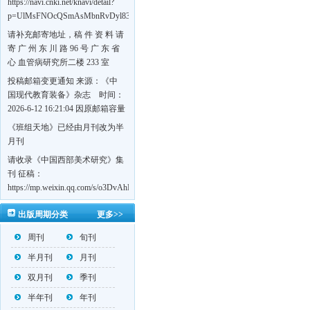
https://navi.cnki.net/knavi/detail?
p=UlMsFNOcQSmAsMbnRvDyl83fGGu5dcrBYtF-
w7VFJdSWT5tem1RQ5W2sC5HRG-
请补充邮寄地址，稿 件 资 料 请
S8mH75DuljrTVfVeoXxT4L0b-
寄 广 州 东 川 路 96 号 广 东 省
Yrk7HaGd7C2w5FD7nrnLRR5Q57zsTTQ==&uniplatform=NZKPT&language=CHS
心 血管病研究所二楼 233 室
《岭南心血管病杂志》编辑部
投稿邮箱变更通知 来源：《中
收，
国现代教育装备》杂志 时间：
https://navi.cnki.net/knavi/detail?
2026-6-12 16:21:04 因原邮箱容量
p=UlMsFNOcQSmjP9DYQSeTLLOJ0uvtj07q66xzzdIcqDuR02Kpi3u_g_BPJEHF70UF
有限，自即日起停止使用，我刊
《班组天地》已经由月刊改为半
BMxk-
投稿邮箱变更为 高教投稿邮
月刊
109PkA==&uniplatform=NZKPT&language=CHS
箱：hedu@cmee.net.cn 基教投稿
请收录《中国西部美术研究》集
邮箱：bedu@cmee.net.cn
刊 征稿：
https://mp.weixin.qq.com/s/o3DvAhL6jtTS9ASccwcwPQ
第一辑：
出版周期分类
更多>>
https://mp.weixin.qq.com/s/_w2OMIu6Gs1QL0b_JWhZAQ
周刊
旬刊
半月刊
月刊
双月刊
季刊
半年刊
年刊