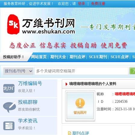
服务教育科研，促进学术发展！
欢迎您，请
登录
|
免费注册
投稿好助手！
网站首页
|
期刊大全
|
期刊点评
|
SCI/E期刊
|
SCI/E点评
|
S
今
万维编辑号
嘀哩嘀哩嘀哩嘀哩的个人资料
欢迎入驻！
昵称 ：
嘀哩嘀哩嘀
投稿群聊
ＩＤ ：2204536
注册时间：2023-11-18 10
群友助你解忧
学术资讯
学术前沿！
期刊点评