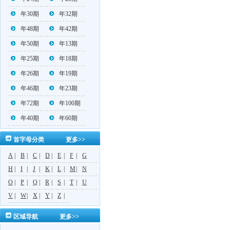
年30期
年32期
年48期
年42期
年50期
年13期
年25期
年18期
年26期
年19期
年46期
年23期
年72期
年100期
年40期
年60期
首字母分类
更多>>
A
|
B
|
C
|
D
|
E
|
F
|
G
H
|
I
|
J
|
K
|
L
|
M
|
N
O
|
P
|
Q
|
R
|
S
|
T
|
U
V
|
W
|
X
|
Y
|
Z
|
区域导航
更多>>