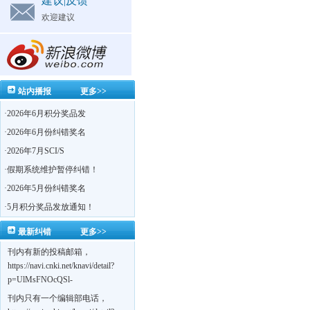
建议|反馈
欢迎建议
站内播报
更多>>
·
2026年6月积分奖品发
·
2026年6月份纠错奖名
·
2026年7月SCI/S
·
假期系统维护暂停纠错！
·
2026年5月份纠错奖名
·
5月积分奖品发放通知！
最新纠错
更多>>
刊内有新的投稿邮箱，
https://navi.cnki.net/knavi/detail?
p=UlMsFNOcQSl-
yPsJaVdYhI9OTi6szUuOU_NDvPO0K0BoF1ZG1yIhhHZZQwijmL_S4KuQLHto28vdzYs
刊内只有一个编辑部电话，