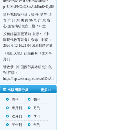
https://navi.cnki.net/knavi/detail?
p=UlMsFNOcQSmAsMbnRvDyl83fGGu5dcrBYtF-
w7VFJdSWT5tem1RQ5W2sC5HRG-
请补充邮寄地址，稿 件 资 料 请
S8mH75DuljrTVfVeoXxT4L0b-
寄 广 州 东 川 路 96 号 广 东 省
Yrk7HaGd7C2w5FD7nrnLRR5Q57zsTTQ==&uniplatform=NZKPT&language=CHS
心 血管病研究所二楼 233 室
《岭南心血管病杂志》编辑部
投稿邮箱变更通知 来源：《中
收，
国现代教育装备》杂志 时间：
https://navi.cnki.net/knavi/detail?
2026-6-12 16:21:04 因原邮箱容量
p=UlMsFNOcQSmjP9DYQSeTLLOJ0uvtj07q66xzzdIcqDuR02Kpi3u_g_BPJEHF70UF
有限，自即日起停止使用，我刊
《班组天地》已经由月刊改为半
BMxk-
投稿邮箱变更为 高教投稿邮
月刊
109PkA==&uniplatform=NZKPT&language=CHS
箱：hedu@cmee.net.cn 基教投稿
请收录《中国西部美术研究》集
邮箱：bedu@cmee.net.cn
刊 征稿：
https://mp.weixin.qq.com/s/o3DvAhL6jtTS9ASccwcwPQ
第一辑：
出版周期分类
更多>>
https://mp.weixin.qq.com/s/_w2OMIu6Gs1QL0b_JWhZAQ
周刊
旬刊
半月刊
月刊
双月刊
季刊
半年刊
年刊