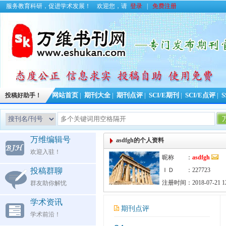
服务教育科研，促进学术发展！
欢迎您，请
登录
|
免费注册
投稿好助手！
网站首页
|
期刊大全
|
期刊点评
|
SCI/E期刊
|
SCI/E点评
|
S
今日更新期刊信息
55
万维编辑号
asdfgh的个人资料
欢迎入驻！
昵称 ：
asdfgh
投稿群聊
ＩＤ ：227723
注册时间：2018-07-21 12
群友助你解忧
学术资讯
期刊点评
学术前沿！