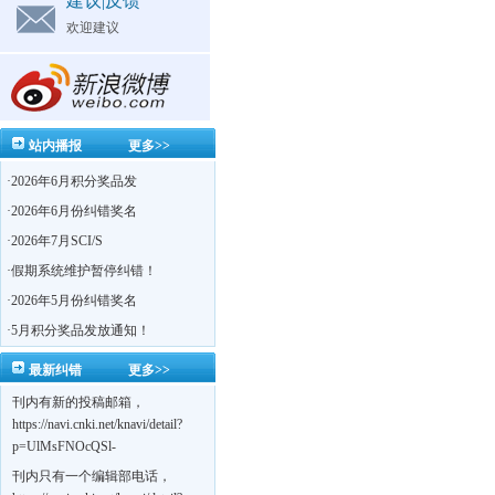
建议|反馈
欢迎建议
站内播报
更多>>
·
2026年6月积分奖品发
·
2026年6月份纠错奖名
·
2026年7月SCI/S
·
假期系统维护暂停纠错！
·
2026年5月份纠错奖名
·
5月积分奖品发放通知！
最新纠错
更多>>
刊内有新的投稿邮箱，
https://navi.cnki.net/knavi/detail?
p=UlMsFNOcQSl-
yPsJaVdYhI9OTi6szUuOU_NDvPO0K0BoF1ZG1yIhhHZZQwijmL_S4KuQLHto28vdzYs
刊内只有一个编辑部电话，