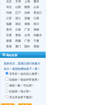
北京
天津
上海
重庆
河北
山西
陕西
山东
河南
辽宁
吉林
黑龙江
江苏
浙江
安徽
江西
福建
湖北
湖南
四川
贵州
云南
广东
海南
甘肃
青海
台湾
内蒙古
新疆
西藏
广西
宁夏
香港
澳门
国外
美国
网站投票
您的关注，是我们前行的最大
动力！请您给网站投下一票！
非常好！会向别人推荐！
比较好！我会经常使用！
感觉一般！可以用！
比较差！很少用！
关注并会留下建议!