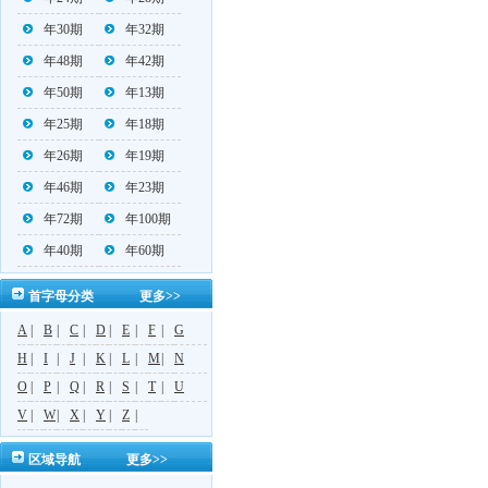
年30期
年32期
年48期
年42期
年50期
年13期
年25期
年18期
年26期
年19期
年46期
年23期
年72期
年100期
年40期
年60期
首字母分类
更多>>
A
|
B
|
C
|
D
|
E
|
F
|
G
H
|
I
|
J
|
K
|
L
|
M
|
N
O
|
P
|
Q
|
R
|
S
|
T
|
U
V
|
W
|
X
|
Y
|
Z
|
区域导航
更多>>