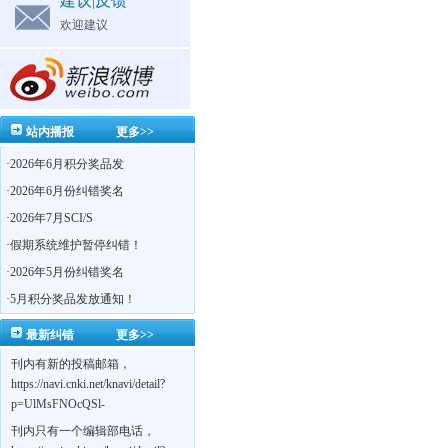
建议|反馈
欢迎建议
站内播报
更多>>
·
2026年6月积分奖品发
·
2026年6月份纠错奖名
·
2026年7月SCI/S
·
假期系统维护暂停纠错！
·
2026年5月份纠错奖名
·
5月积分奖品发放通知！
最新纠错
更多>>
刊内有新的投稿邮箱，
https://navi.cnki.net/knavi/detail?
p=UlMsFNOcQSl-
yPsJaVdYhI9OTi6szUuOU_NDvPO0K0BoF1ZG1yIhhHZZQwijmL_S4KuQLHto28vdzYs
刊内只有一个编辑部电话，