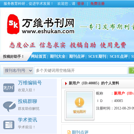
服务教育科研，促进学术发展！
欢迎您，请
登录
|
免费注册
投稿好助手！
网站首页
|
期刊大全
|
期刊点评
|
SCI/E期刊
|
SCI/E点评
|
S
万维编辑号
新用户（ID:40085）的个人资料
欢迎入驻！
昵称 ：
新用户（ID:4
投稿群聊
ＩＤ ：40085
注册时间：2012-08-29 09
群友助你解忧
学术资讯
学术前沿！
期刊点评