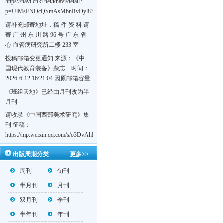
https://navi.cnki.net/knavi/detail?
p=UlMsFNOcQSmAsMbnRvDyl83fGGu5dcrBYtF-
w7VFJdSWT5tem1RQ5W2sC5HRG-
请补充邮寄地址，稿 件 资 料 请
S8mH75DuljrTVfVeoXxT4L0b-
寄 广 州 东 川 路 96 号 广 东 省
Yrk7HaGd7C2w5FD7nrnLRR5Q57zsTTQ==&uniplatform=NZKPT&language=CHS
心 血管病研究所二楼 233 室
《岭南心血管病杂志》编辑部
投稿邮箱变更通知 来源：《中
收，
国现代教育装备》杂志 时间：
https://navi.cnki.net/knavi/detail?
2026-6-12 16:21:04 因原邮箱容量
p=UlMsFNOcQSmjP9DYQSeTLLOJ0uvtj07q66xzzdIcqDuR02Kpi3u_g_BPJEHF70UF
有限，自即日起停止使用，我刊
《班组天地》已经由月刊改为半
BMxk-
投稿邮箱变更为 高教投稿邮
月刊
109PkA==&uniplatform=NZKPT&language=CHS
箱：hedu@cmee.net.cn 基教投稿
请收录《中国西部美术研究》集
邮箱：bedu@cmee.net.cn
刊 征稿：
https://mp.weixin.qq.com/s/o3DvAhL6jtTS9ASccwcwPQ
第一辑：
出版周期分类
更多>>
https://mp.weixin.qq.com/s/_w2OMIu6Gs1QL0b_JWhZAQ
周刊
旬刊
半月刊
月刊
双月刊
季刊
半年刊
年刊