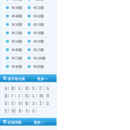
年30期
年32期
年48期
年42期
年50期
年13期
年25期
年18期
年26期
年19期
年46期
年23期
年72期
年100期
年40期
年60期
首字母分类
更多>>
A
|
B
|
C
|
D
|
E
|
F
|
G
H
|
I
|
J
|
K
|
L
|
M
|
N
O
|
P
|
Q
|
R
|
S
|
T
|
U
V
|
W
|
X
|
Y
|
Z
|
区域导航
更多>>