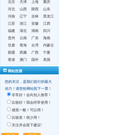
北京
天津
上海
重庆
河北
山西
陕西
山东
河南
辽宁
吉林
黑龙江
江苏
浙江
安徽
江西
福建
湖北
湖南
四川
贵州
云南
广东
海南
甘肃
青海
台湾
内蒙古
新疆
西藏
广西
宁夏
香港
澳门
国外
美国
网站投票
您的关注，是我们前行的最大
动力！请您给网站投下一票！
非常好！会向别人推荐！
比较好！我会经常使用！
感觉一般！可以用！
比较差！很少用！
关注并会留下建议!