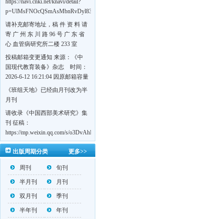
https://navi.cnki.net/knavi/detail?
p=UlMsFNOcQSmAsMbnRvDyl83fGGu5dcrBYtF-
w7VFJdSWT5tem1RQ5W2sC5HRG-
请补充邮寄地址，稿 件 资 料 请
S8mH75DuljrTVfVeoXxT4L0b-
寄 广 州 东 川 路 96 号 广 东 省
Yrk7HaGd7C2w5FD7nrnLRR5Q57zsTTQ==&uniplatform=NZKPT&language=CHS
心 血管病研究所二楼 233 室
《岭南心血管病杂志》编辑部
投稿邮箱变更通知 来源：《中
收，
国现代教育装备》杂志 时间：
https://navi.cnki.net/knavi/detail?
2026-6-12 16:21:04 因原邮箱容量
p=UlMsFNOcQSmjP9DYQSeTLLOJ0uvtj07q66xzzdIcqDuR02Kpi3u_g_BPJEHF70UF
有限，自即日起停止使用，我刊
《班组天地》已经由月刊改为半
BMxk-
投稿邮箱变更为 高教投稿邮
月刊
109PkA==&uniplatform=NZKPT&language=CHS
箱：hedu@cmee.net.cn 基教投稿
请收录《中国西部美术研究》集
邮箱：bedu@cmee.net.cn
刊 征稿：
https://mp.weixin.qq.com/s/o3DvAhL6jtTS9ASccwcwPQ
第一辑：
出版周期分类
更多>>
https://mp.weixin.qq.com/s/_w2OMIu6Gs1QL0b_JWhZAQ
周刊
旬刊
半月刊
月刊
双月刊
季刊
半年刊
年刊