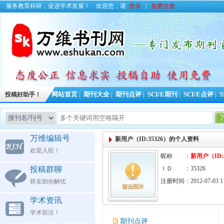
服务教育科研，促进学术发展！
欢迎您，请
登录
|
免费注册
投稿好助手！
网站首页
|
期刊大全
|
期刊点评
|
SCI/E期刊
|
SCI/E点评
|
S
万维编辑号
新用户（ID:35326）的个人资料
欢迎入驻！
昵称 ：
新用户（ID:3
投稿群聊
ＩＤ ：35326
注册时间：2012-07-03 11
群友助你解忧
学术资讯
学术前沿！
期刊点评