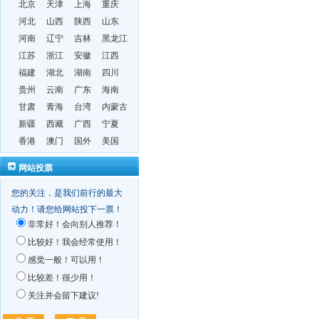
北京
天津
上海
重庆
河北
山西
陕西
山东
河南
辽宁
吉林
黑龙江
江苏
浙江
安徽
江西
福建
湖北
湖南
四川
贵州
云南
广东
海南
甘肃
青海
台湾
内蒙古
新疆
西藏
广西
宁夏
香港
澳门
国外
美国
网站投票
您的关注，是我们前行的最大
动力！请您给网站投下一票！
非常好！会向别人推荐！
比较好！我会经常使用！
感觉一般！可以用！
比较差！很少用！
关注并会留下建议!