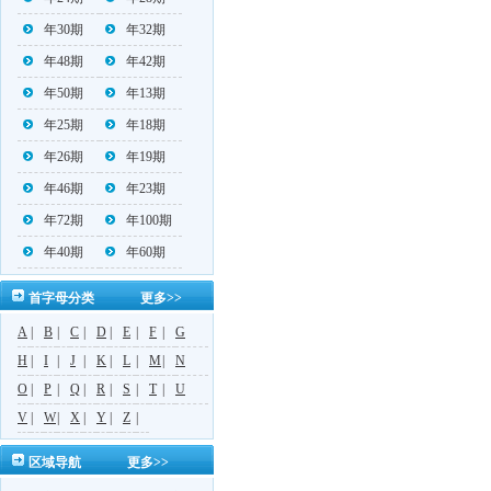
年30期
年32期
年48期
年42期
年50期
年13期
年25期
年18期
年26期
年19期
年46期
年23期
年72期
年100期
年40期
年60期
首字母分类
更多>>
A
|
B
|
C
|
D
|
E
|
F
|
G
H
|
I
|
J
|
K
|
L
|
M
|
N
O
|
P
|
Q
|
R
|
S
|
T
|
U
V
|
W
|
X
|
Y
|
Z
|
区域导航
更多>>