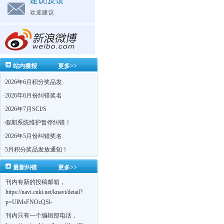
建议|反馈
欢迎建议
站内播报
更多>>
·
2026年6月积分奖品发
·
2026年6月份纠错奖名
·
2026年7月SCI/S
·
假期系统维护暂停纠错！
·
2026年5月份纠错奖名
·
5月积分奖品发放通知！
最新纠错
更多>>
刊内有新的投稿邮箱，
https://navi.cnki.net/knavi/detail?
p=UlMsFNOcQSl-
yPsJaVdYhI9OTi6szUuOU_NDvPO0K0BoF1ZG1yIhhHZZQwijmL_S4KuQLHto28vdzYs
刊内只有一个编辑部电话，