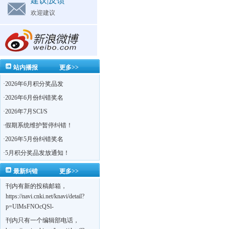
建议|反馈
欢迎建议
站内播报
更多>>
·
2026年6月积分奖品发
·
2026年6月份纠错奖名
·
2026年7月SCI/S
·
假期系统维护暂停纠错！
·
2026年5月份纠错奖名
·
5月积分奖品发放通知！
最新纠错
更多>>
刊内有新的投稿邮箱，
https://navi.cnki.net/knavi/detail?
p=UlMsFNOcQSl-
yPsJaVdYhI9OTi6szUuOU_NDvPO0K0BoF1ZG1yIhhHZZQwijmL_S4KuQLHto28vdzYs
刊内只有一个编辑部电话，