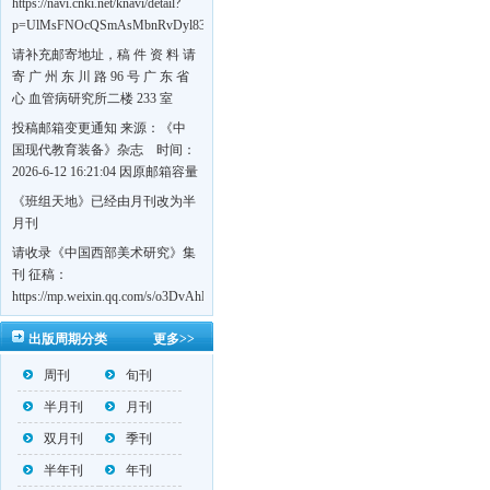
https://navi.cnki.net/knavi/detail?
p=UlMsFNOcQSmAsMbnRvDyl83fGGu5dcrBYtF-
w7VFJdSWT5tem1RQ5W2sC5HRG-
请补充邮寄地址，稿 件 资 料 请
S8mH75DuljrTVfVeoXxT4L0b-
寄 广 州 东 川 路 96 号 广 东 省
Yrk7HaGd7C2w5FD7nrnLRR5Q57zsTTQ==&uniplatform=NZKPT&language=CHS
心 血管病研究所二楼 233 室
《岭南心血管病杂志》编辑部
投稿邮箱变更通知 来源：《中
收，
国现代教育装备》杂志 时间：
https://navi.cnki.net/knavi/detail?
2026-6-12 16:21:04 因原邮箱容量
p=UlMsFNOcQSmjP9DYQSeTLLOJ0uvtj07q66xzzdIcqDuR02Kpi3u_g_BPJEHF70UF
有限，自即日起停止使用，我刊
《班组天地》已经由月刊改为半
BMxk-
投稿邮箱变更为 高教投稿邮
月刊
109PkA==&uniplatform=NZKPT&language=CHS
箱：hedu@cmee.net.cn 基教投稿
请收录《中国西部美术研究》集
邮箱：bedu@cmee.net.cn
刊 征稿：
https://mp.weixin.qq.com/s/o3DvAhL6jtTS9ASccwcwPQ
第一辑：
出版周期分类
更多>>
https://mp.weixin.qq.com/s/_w2OMIu6Gs1QL0b_JWhZAQ
周刊
旬刊
半月刊
月刊
双月刊
季刊
半年刊
年刊