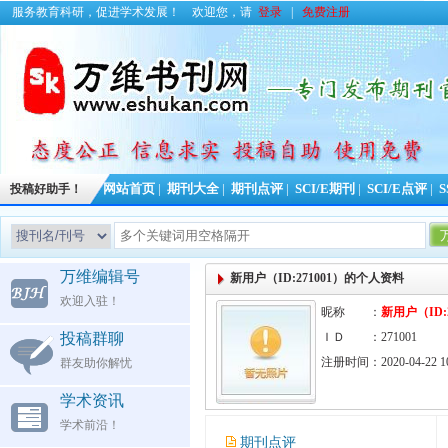
服务教育科研，促进学术发展！
欢迎您，请
登录
|
免费注册
投稿好助手！
网站首页
|
期刊大全
|
期刊点评
|
SCI/E期刊
|
SCI/E点评
|
S
万维编辑号
新用户（ID:271001）的个人资料
欢迎入驻！
昵称 ：
新用户（ID:2
投稿群聊
ＩＤ ：271001
注册时间：2020-04-22 10
群友助你解忧
学术资讯
学术前沿！
期刊点评