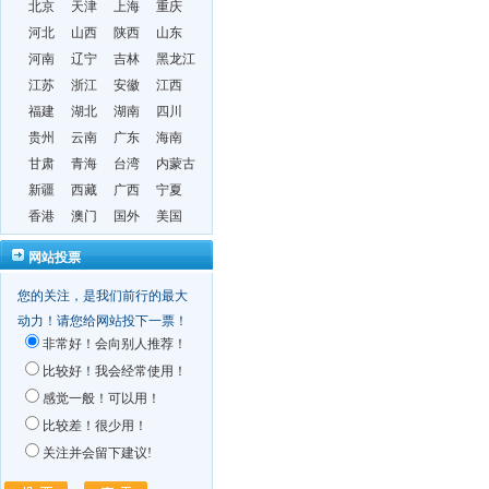
北京
天津
上海
重庆
河北
山西
陕西
山东
河南
辽宁
吉林
黑龙江
江苏
浙江
安徽
江西
福建
湖北
湖南
四川
贵州
云南
广东
海南
甘肃
青海
台湾
内蒙古
新疆
西藏
广西
宁夏
香港
澳门
国外
美国
网站投票
您的关注，是我们前行的最大
动力！请您给网站投下一票！
非常好！会向别人推荐！
比较好！我会经常使用！
感觉一般！可以用！
比较差！很少用！
关注并会留下建议!