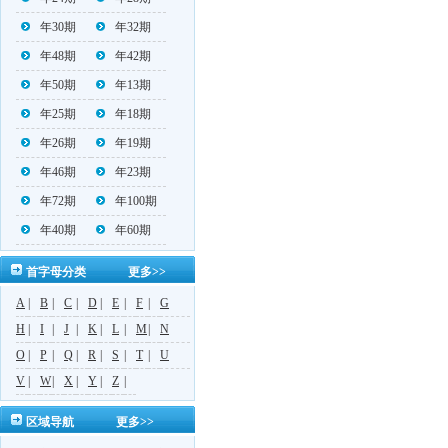
年30期
年32期
年48期
年42期
年50期
年13期
年25期
年18期
年26期
年19期
年46期
年23期
年72期
年100期
年40期
年60期
首字母分类
更多>>
A
|
B
|
C
|
D
|
E
|
F
|
G
H
|
I
|
J
|
K
|
L
|
M
|
N
O
|
P
|
Q
|
R
|
S
|
T
|
U
V
|
W
|
X
|
Y
|
Z
|
区域导航
更多>>