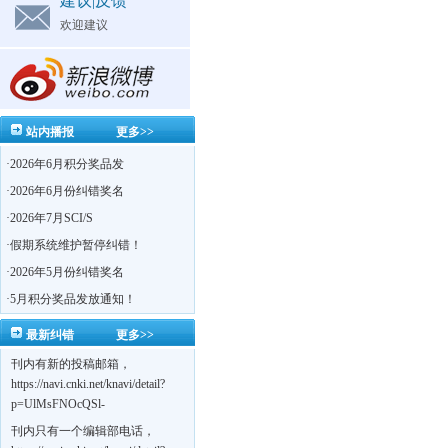
建议|反馈
欢迎建议
站内播报
更多>>
·
2026年6月积分奖品发
·
2026年6月份纠错奖名
·
2026年7月SCI/S
·
假期系统维护暂停纠错！
·
2026年5月份纠错奖名
·
5月积分奖品发放通知！
最新纠错
更多>>
刊内有新的投稿邮箱，
https://navi.cnki.net/knavi/detail?
p=UlMsFNOcQSl-
yPsJaVdYhI9OTi6szUuOU_NDvPO0K0BoF1ZG1yIhhHZZQwijmL_S4KuQLHto28vdzYs
刊内只有一个编辑部电话，