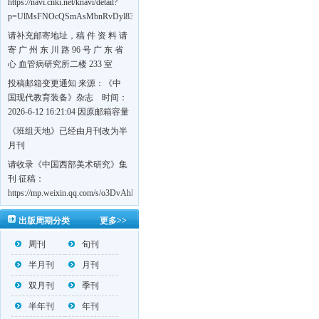
https://navi.cnki.net/knavi/detail?
p=UlMsFNOcQSmAsMbnRvDyl83fGGu5dcrBYtF-
w7VFJdSWT5tem1RQ5W2sC5HRG-
请补充邮寄地址，稿 件 资 料 请
S8mH75DuljrTVfVeoXxT4L0b-
寄 广 州 东 川 路 96 号 广 东 省
Yrk7HaGd7C2w5FD7nrnLRR5Q57zsTTQ==&uniplatform=NZKPT&language=CHS
心 血管病研究所二楼 233 室
《岭南心血管病杂志》编辑部
投稿邮箱变更通知 来源：《中
收，
国现代教育装备》杂志 时间：
https://navi.cnki.net/knavi/detail?
2026-6-12 16:21:04 因原邮箱容量
p=UlMsFNOcQSmjP9DYQSeTLLOJ0uvtj07q66xzzdIcqDuR02Kpi3u_g_BPJEHF70UF
有限，自即日起停止使用，我刊
《班组天地》已经由月刊改为半
BMxk-
投稿邮箱变更为 高教投稿邮
月刊
109PkA==&uniplatform=NZKPT&language=CHS
箱：hedu@cmee.net.cn 基教投稿
请收录《中国西部美术研究》集
邮箱：bedu@cmee.net.cn
刊 征稿：
https://mp.weixin.qq.com/s/o3DvAhL6jtTS9ASccwcwPQ
第一辑：
出版周期分类
更多>>
https://mp.weixin.qq.com/s/_w2OMIu6Gs1QL0b_JWhZAQ
周刊
旬刊
半月刊
月刊
双月刊
季刊
半年刊
年刊