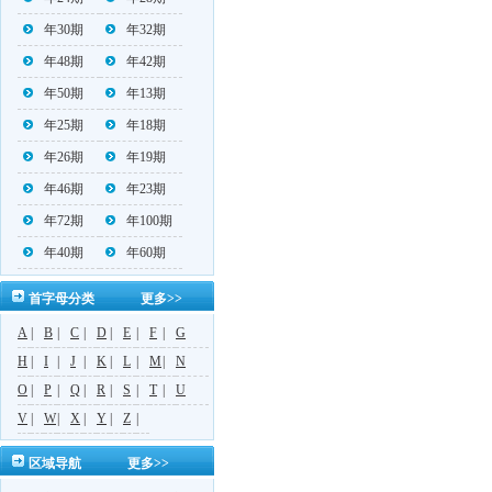
年30期
年32期
年48期
年42期
年50期
年13期
年25期
年18期
年26期
年19期
年46期
年23期
年72期
年100期
年40期
年60期
首字母分类
更多>>
A
|
B
|
C
|
D
|
E
|
F
|
G
H
|
I
|
J
|
K
|
L
|
M
|
N
O
|
P
|
Q
|
R
|
S
|
T
|
U
V
|
W
|
X
|
Y
|
Z
|
区域导航
更多>>