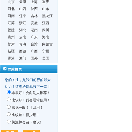
北京
天津
上海
重庆
河北
山西
陕西
山东
河南
辽宁
吉林
黑龙江
江苏
浙江
安徽
江西
福建
湖北
湖南
四川
贵州
云南
广东
海南
甘肃
青海
台湾
内蒙古
新疆
西藏
广西
宁夏
香港
澳门
国外
美国
网站投票
您的关注，是我们前行的最大
动力！请您给网站投下一票！
非常好！会向别人推荐！
比较好！我会经常使用！
感觉一般！可以用！
比较差！很少用！
关注并会留下建议!