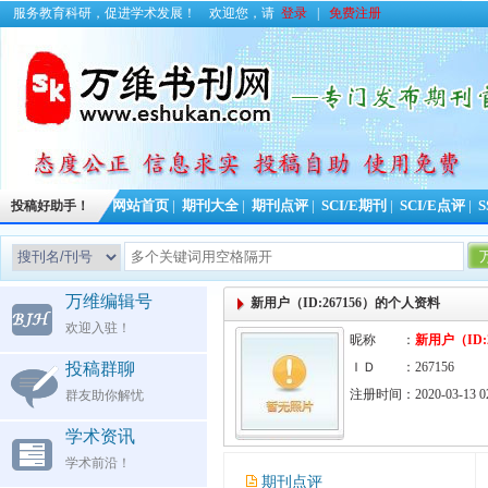
服务教育科研，促进学术发展！
欢迎您，请
登录
|
免费注册
投稿好助手！
网站首页
|
期刊大全
|
期刊点评
|
SCI/E期刊
|
SCI/E点评
|
S
万维编辑号
新用户（ID:267156）的个人资料
欢迎入驻！
昵称 ：
新用户（ID:2
投稿群聊
ＩＤ ：267156
注册时间：2020-03-13 02
群友助你解忧
学术资讯
学术前沿！
期刊点评