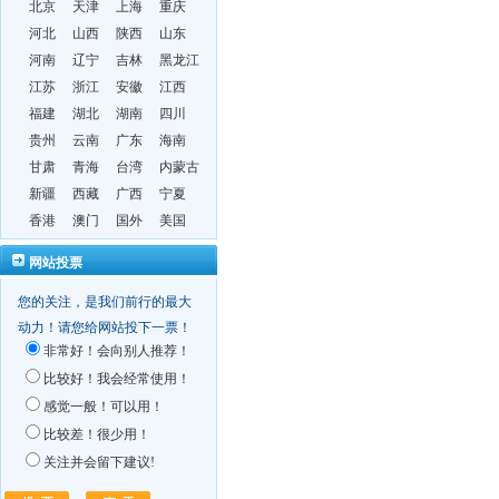
北京
天津
上海
重庆
河北
山西
陕西
山东
河南
辽宁
吉林
黑龙江
江苏
浙江
安徽
江西
福建
湖北
湖南
四川
贵州
云南
广东
海南
甘肃
青海
台湾
内蒙古
新疆
西藏
广西
宁夏
香港
澳门
国外
美国
网站投票
您的关注，是我们前行的最大
动力！请您给网站投下一票！
非常好！会向别人推荐！
比较好！我会经常使用！
感觉一般！可以用！
比较差！很少用！
关注并会留下建议!