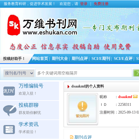
服务教育科研，促进学术发展！
欢迎您，请
登录
|
免费注册
投稿好助手！
网站首页
|
期刊大全
|
期刊点评
|
SCI/E期刊
|
SCI/E点评
|
S
万维编辑号
dsaakmf的个人资料
欢迎入驻！
昵称 ：
dsaakmf
投稿群聊
ＩＤ ：2258311
注册时间：2025-09-13 02
群友助你解忧
学术资讯
学术前沿！
期刊点评