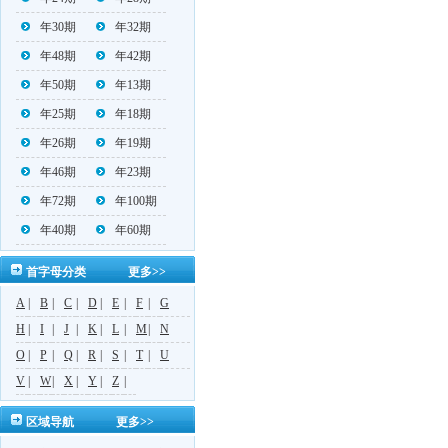
年30期
年32期
年48期
年42期
年50期
年13期
年25期
年18期
年26期
年19期
年46期
年23期
年72期
年100期
年40期
年60期
首字母分类
更多>>
A
|
B
|
C
|
D
|
E
|
F
|
G
H
|
I
|
J
|
K
|
L
|
M
|
N
O
|
P
|
Q
|
R
|
S
|
T
|
U
V
|
W
|
X
|
Y
|
Z
|
区域导航
更多>>