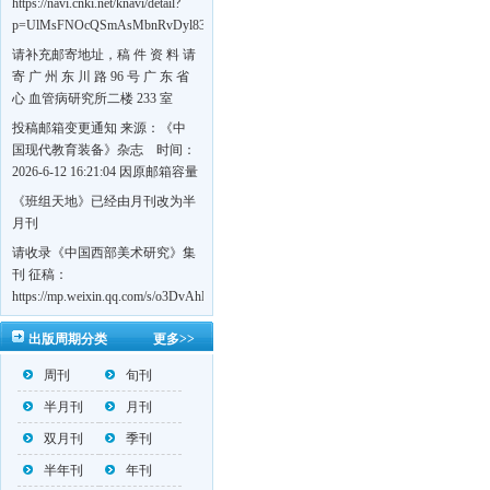
https://navi.cnki.net/knavi/detail?
p=UlMsFNOcQSmAsMbnRvDyl83fGGu5dcrBYtF-
w7VFJdSWT5tem1RQ5W2sC5HRG-
请补充邮寄地址，稿 件 资 料 请
S8mH75DuljrTVfVeoXxT4L0b-
寄 广 州 东 川 路 96 号 广 东 省
Yrk7HaGd7C2w5FD7nrnLRR5Q57zsTTQ==&uniplatform=NZKPT&language=CHS
心 血管病研究所二楼 233 室
《岭南心血管病杂志》编辑部
投稿邮箱变更通知 来源：《中
收，
国现代教育装备》杂志 时间：
https://navi.cnki.net/knavi/detail?
2026-6-12 16:21:04 因原邮箱容量
p=UlMsFNOcQSmjP9DYQSeTLLOJ0uvtj07q66xzzdIcqDuR02Kpi3u_g_BPJEHF70UF
有限，自即日起停止使用，我刊
《班组天地》已经由月刊改为半
BMxk-
投稿邮箱变更为 高教投稿邮
月刊
109PkA==&uniplatform=NZKPT&language=CHS
箱：hedu@cmee.net.cn 基教投稿
请收录《中国西部美术研究》集
邮箱：bedu@cmee.net.cn
刊 征稿：
https://mp.weixin.qq.com/s/o3DvAhL6jtTS9ASccwcwPQ
第一辑：
出版周期分类
更多>>
https://mp.weixin.qq.com/s/_w2OMIu6Gs1QL0b_JWhZAQ
周刊
旬刊
半月刊
月刊
双月刊
季刊
半年刊
年刊