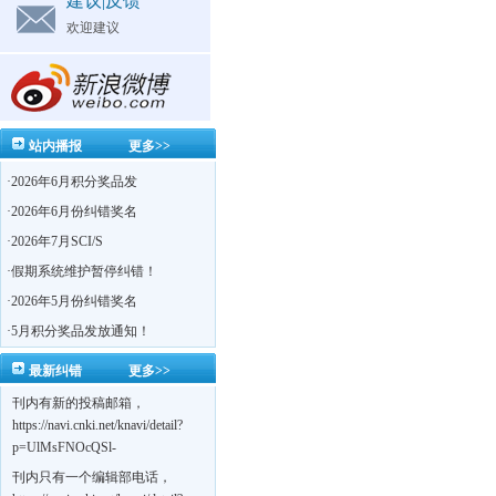
建议|反馈
欢迎建议
站内播报
更多>>
·
2026年6月积分奖品发
·
2026年6月份纠错奖名
·
2026年7月SCI/S
·
假期系统维护暂停纠错！
·
2026年5月份纠错奖名
·
5月积分奖品发放通知！
最新纠错
更多>>
刊内有新的投稿邮箱，
https://navi.cnki.net/knavi/detail?
p=UlMsFNOcQSl-
yPsJaVdYhI9OTi6szUuOU_NDvPO0K0BoF1ZG1yIhhHZZQwijmL_S4KuQLHto28vdzYs
刊内只有一个编辑部电话，