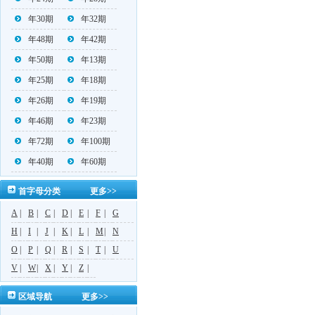
年30期
年32期
年48期
年42期
年50期
年13期
年25期
年18期
年26期
年19期
年46期
年23期
年72期
年100期
年40期
年60期
首字母分类
更多>>
A
|
B
|
C
|
D
|
E
|
F
|
G
H
|
I
|
J
|
K
|
L
|
M
|
N
O
|
P
|
Q
|
R
|
S
|
T
|
U
V
|
W
|
X
|
Y
|
Z
|
区域导航
更多>>