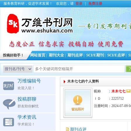
服务教育科研，促进学术发展！
欢迎您，请
登录
|
免费注册
投稿好助手！
网站首页
|
期刊大全
|
期刊点评
|
SCI/E期刊
|
SCI/E点评
|
S
今日更新期刊
万维编辑号
木木七七的个人资料
欢迎入驻！
昵称 ：
木木七七
投稿群聊
ＩＤ ：2225712
注册时间：2024-07-09 04
群友助你解忧
学术资讯
学术前沿！
期刊点评