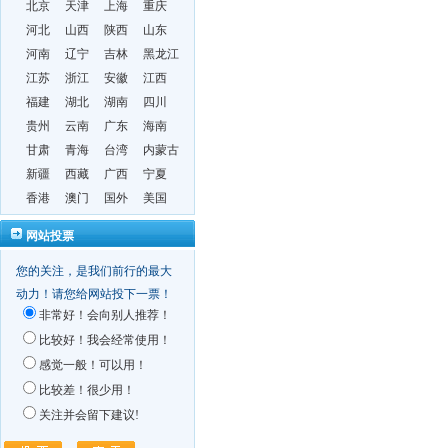
北京
天津
上海
重庆
河北
山西
陕西
山东
河南
辽宁
吉林
黑龙江
江苏
浙江
安徽
江西
福建
湖北
湖南
四川
贵州
云南
广东
海南
甘肃
青海
台湾
内蒙古
新疆
西藏
广西
宁夏
香港
澳门
国外
美国
网站投票
您的关注，是我们前行的最大
动力！请您给网站投下一票！
非常好！会向别人推荐！
比较好！我会经常使用！
感觉一般！可以用！
比较差！很少用！
关注并会留下建议!