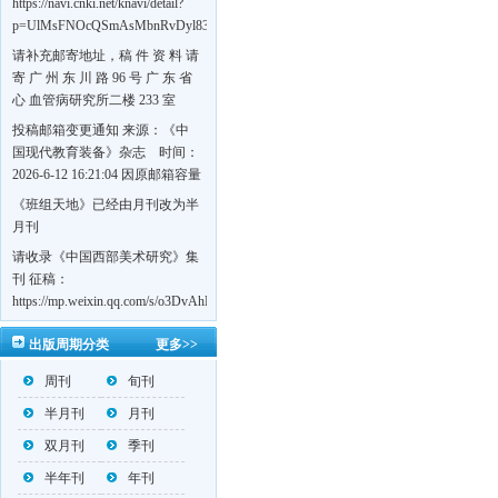
https://navi.cnki.net/knavi/detail?
p=UlMsFNOcQSmAsMbnRvDyl83fGGu5dcrBYtF-
w7VFJdSWT5tem1RQ5W2sC5HRG-
请补充邮寄地址，稿 件 资 料 请
S8mH75DuljrTVfVeoXxT4L0b-
寄 广 州 东 川 路 96 号 广 东 省
Yrk7HaGd7C2w5FD7nrnLRR5Q57zsTTQ==&uniplatform=NZKPT&language=CHS
心 血管病研究所二楼 233 室
《岭南心血管病杂志》编辑部
投稿邮箱变更通知 来源：《中
收，
国现代教育装备》杂志 时间：
https://navi.cnki.net/knavi/detail?
2026-6-12 16:21:04 因原邮箱容量
p=UlMsFNOcQSmjP9DYQSeTLLOJ0uvtj07q66xzzdIcqDuR02Kpi3u_g_BPJEHF70UF
有限，自即日起停止使用，我刊
《班组天地》已经由月刊改为半
BMxk-
投稿邮箱变更为 高教投稿邮
月刊
109PkA==&uniplatform=NZKPT&language=CHS
箱：hedu@cmee.net.cn 基教投稿
请收录《中国西部美术研究》集
邮箱：bedu@cmee.net.cn
刊 征稿：
https://mp.weixin.qq.com/s/o3DvAhL6jtTS9ASccwcwPQ
第一辑：
出版周期分类
更多>>
https://mp.weixin.qq.com/s/_w2OMIu6Gs1QL0b_JWhZAQ
周刊
旬刊
半月刊
月刊
双月刊
季刊
半年刊
年刊