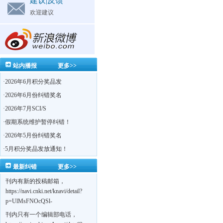
建议|反馈
欢迎建议
站内播报
更多>>
·
2026年6月积分奖品发
·
2026年6月份纠错奖名
·
2026年7月SCI/S
·
假期系统维护暂停纠错！
·
2026年5月份纠错奖名
·
5月积分奖品发放通知！
最新纠错
更多>>
刊内有新的投稿邮箱，
https://navi.cnki.net/knavi/detail?
p=UlMsFNOcQSl-
yPsJaVdYhI9OTi6szUuOU_NDvPO0K0BoF1ZG1yIhhHZZQwijmL_S4KuQLHto28vdzYs
刊内只有一个编辑部电话，