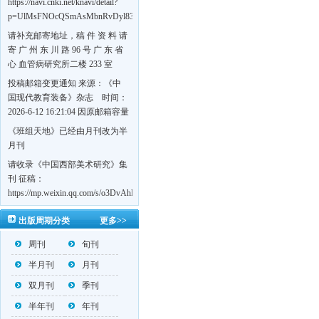
https://navi.cnki.net/knavi/detail?
p=UlMsFNOcQSmAsMbnRvDyl83fGGu5dcrBYtF-
w7VFJdSWT5tem1RQ5W2sC5HRG-
请补充邮寄地址，稿 件 资 料 请
S8mH75DuljrTVfVeoXxT4L0b-
寄 广 州 东 川 路 96 号 广 东 省
Yrk7HaGd7C2w5FD7nrnLRR5Q57zsTTQ==&uniplatform=NZKPT&language=CHS
心 血管病研究所二楼 233 室
《岭南心血管病杂志》编辑部
投稿邮箱变更通知 来源：《中
收，
国现代教育装备》杂志 时间：
https://navi.cnki.net/knavi/detail?
2026-6-12 16:21:04 因原邮箱容量
p=UlMsFNOcQSmjP9DYQSeTLLOJ0uvtj07q66xzzdIcqDuR02Kpi3u_g_BPJEHF70UF
有限，自即日起停止使用，我刊
《班组天地》已经由月刊改为半
BMxk-
投稿邮箱变更为 高教投稿邮
月刊
109PkA==&uniplatform=NZKPT&language=CHS
箱：hedu@cmee.net.cn 基教投稿
请收录《中国西部美术研究》集
邮箱：bedu@cmee.net.cn
刊 征稿：
https://mp.weixin.qq.com/s/o3DvAhL6jtTS9ASccwcwPQ
第一辑：
出版周期分类
更多>>
https://mp.weixin.qq.com/s/_w2OMIu6Gs1QL0b_JWhZAQ
周刊
旬刊
半月刊
月刊
双月刊
季刊
半年刊
年刊