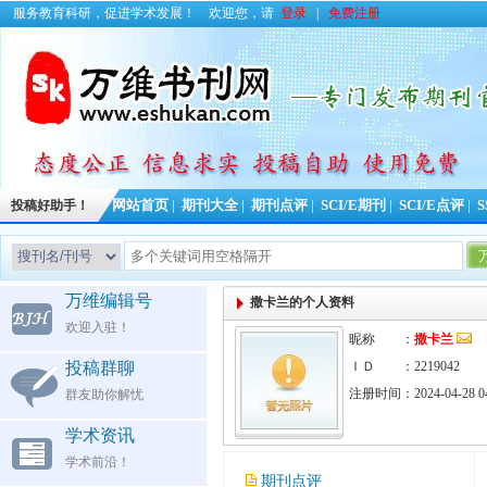
服务教育科研，促进学术发展！
欢迎您，请
登录
|
免费注册
投稿好助手！
网站首页
|
期刊大全
|
期刊点评
|
SCI/E期刊
|
SCI/E点评
|
S
今日更
万维编辑号
撒卡兰的个人资料
欢迎入驻！
昵称 ：
撒卡兰
投稿群聊
ＩＤ ：2219042
注册时间：2024-04-28 04
群友助你解忧
学术资讯
学术前沿！
期刊点评