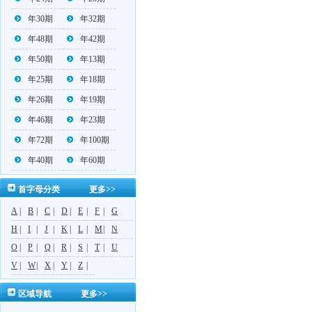
年30期
年32期
年48期
年42期
年50期
年13期
年25期
年18期
年26期
年19期
年46期
年23期
年72期
年100期
年40期
年60期
首字母分类
更多>>
A
|
B
|
C
|
D
|
E
|
F
|
G
H
|
I
|
J
|
K
|
L
|
M
|
N
O
|
P
|
Q
|
R
|
S
|
T
|
U
V
|
W
|
X
|
Y
|
Z
|
区域导航
更多>>