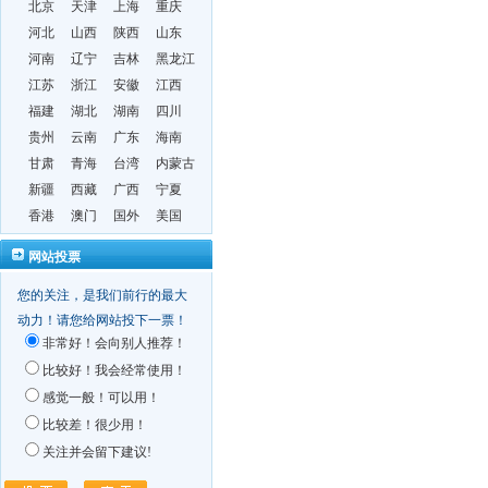
北京
天津
上海
重庆
河北
山西
陕西
山东
河南
辽宁
吉林
黑龙江
江苏
浙江
安徽
江西
福建
湖北
湖南
四川
贵州
云南
广东
海南
甘肃
青海
台湾
内蒙古
新疆
西藏
广西
宁夏
香港
澳门
国外
美国
网站投票
您的关注，是我们前行的最大
动力！请您给网站投下一票！
非常好！会向别人推荐！
比较好！我会经常使用！
感觉一般！可以用！
比较差！很少用！
关注并会留下建议!