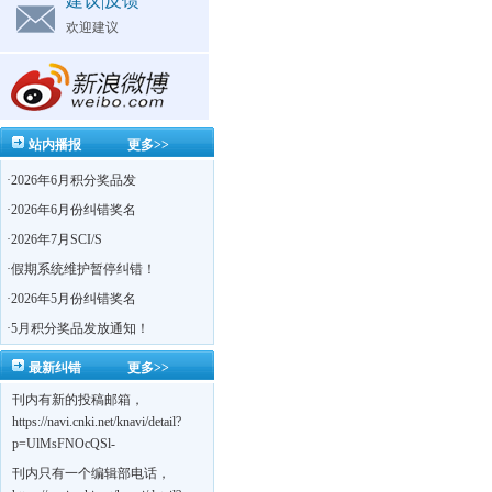
建议|反馈
欢迎建议
站内播报
更多>>
·
2026年6月积分奖品发
·
2026年6月份纠错奖名
·
2026年7月SCI/S
·
假期系统维护暂停纠错！
·
2026年5月份纠错奖名
·
5月积分奖品发放通知！
最新纠错
更多>>
刊内有新的投稿邮箱，
https://navi.cnki.net/knavi/detail?
p=UlMsFNOcQSl-
yPsJaVdYhI9OTi6szUuOU_NDvPO0K0BoF1ZG1yIhhHZZQwijmL_S4KuQLHto28vdzYs
刊内只有一个编辑部电话，