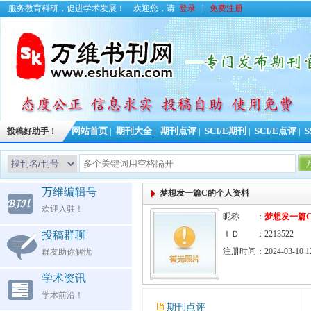
服务教育科研，促进学术发展！
欢迎您，请
登录
|
免费注册
投稿好助手！
网站首页
|
期刊大全
|
期刊点评
|
SCI/E期刊
|
SCI/E点评
|
S
万维编辑号
梦想发一篇C的个人资料
欢迎入驻！
昵称 ：
梦想发一篇
投稿群聊
ＩＤ ：2213522
注册时间：2024-03-10 12
群友助你解忧
学术资讯
学术前沿！
期刊点评