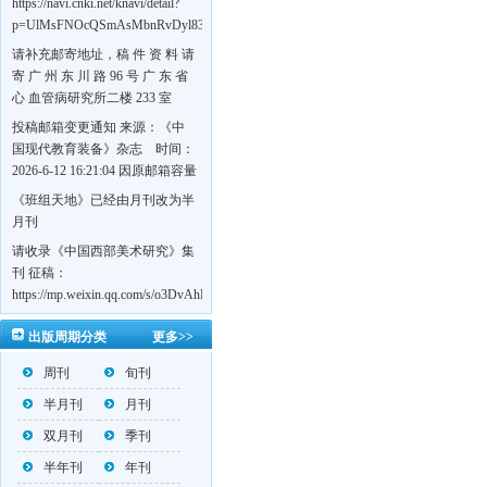
https://navi.cnki.net/knavi/detail?
p=UlMsFNOcQSmAsMbnRvDyl83fGGu5dcrBYtF-
w7VFJdSWT5tem1RQ5W2sC5HRG-
请补充邮寄地址，稿 件 资 料 请
S8mH75DuljrTVfVeoXxT4L0b-
寄 广 州 东 川 路 96 号 广 东 省
Yrk7HaGd7C2w5FD7nrnLRR5Q57zsTTQ==&uniplatform=NZKPT&language=CHS
心 血管病研究所二楼 233 室
《岭南心血管病杂志》编辑部
投稿邮箱变更通知 来源：《中
收，
国现代教育装备》杂志 时间：
https://navi.cnki.net/knavi/detail?
2026-6-12 16:21:04 因原邮箱容量
p=UlMsFNOcQSmjP9DYQSeTLLOJ0uvtj07q66xzzdIcqDuR02Kpi3u_g_BPJEHF70UF
有限，自即日起停止使用，我刊
《班组天地》已经由月刊改为半
BMxk-
投稿邮箱变更为 高教投稿邮
月刊
109PkA==&uniplatform=NZKPT&language=CHS
箱：hedu@cmee.net.cn 基教投稿
请收录《中国西部美术研究》集
邮箱：bedu@cmee.net.cn
刊 征稿：
https://mp.weixin.qq.com/s/o3DvAhL6jtTS9ASccwcwPQ
第一辑：
出版周期分类
更多>>
https://mp.weixin.qq.com/s/_w2OMIu6Gs1QL0b_JWhZAQ
周刊
旬刊
半月刊
月刊
双月刊
季刊
半年刊
年刊