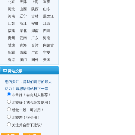
北京
天津
上海
重庆
河北
山西
陕西
山东
河南
辽宁
吉林
黑龙江
江苏
浙江
安徽
江西
福建
湖北
湖南
四川
贵州
云南
广东
海南
甘肃
青海
台湾
内蒙古
新疆
西藏
广西
宁夏
香港
澳门
国外
美国
网站投票
您的关注，是我们前行的最大
动力！请您给网站投下一票！
非常好！会向别人推荐！
比较好！我会经常使用！
感觉一般！可以用！
比较差！很少用！
关注并会留下建议!