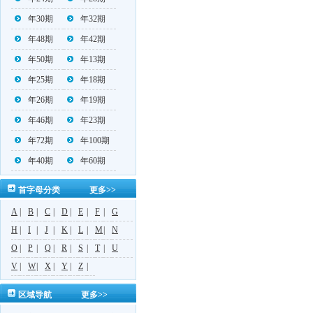
年30期
年32期
年48期
年42期
年50期
年13期
年25期
年18期
年26期
年19期
年46期
年23期
年72期
年100期
年40期
年60期
首字母分类
更多>>
A
|
B
|
C
|
D
|
E
|
F
|
G
H
|
I
|
J
|
K
|
L
|
M
|
N
O
|
P
|
Q
|
R
|
S
|
T
|
U
V
|
W
|
X
|
Y
|
Z
|
区域导航
更多>>