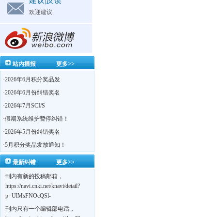
建议|反馈
欢迎建议
站内播报
更多>>
·
2026年6月积分奖品发
·
2026年6月份纠错奖名
·
2026年7月SCI/S
·
假期系统维护暂停纠错！
·
2026年5月份纠错奖名
·
5月积分奖品发放通知！
最新纠错
更多>>
刊内有新的投稿邮箱，
https://navi.cnki.net/knavi/detail?
p=UlMsFNOcQSl-
yPsJaVdYhI9OTi6szUuOU_NDvPO0K0BoF1ZG1yIhhHZZQwijmL_S4KuQLHto28vdzYs
刊内只有一个编辑部电话，