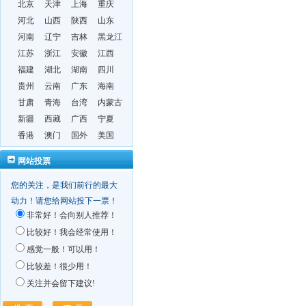
北京
天津
上海
重庆
河北
山西
陕西
山东
河南
辽宁
吉林
黑龙江
江苏
浙江
安徽
江西
福建
湖北
湖南
四川
贵州
云南
广东
海南
甘肃
青海
台湾
内蒙古
新疆
西藏
广西
宁夏
香港
澳门
国外
美国
网站投票
您的关注，是我们前行的最大
动力！请您给网站投下一票！
非常好！会向别人推荐！
比较好！我会经常使用！
感觉一般！可以用！
比较差！很少用！
关注并会留下建议!