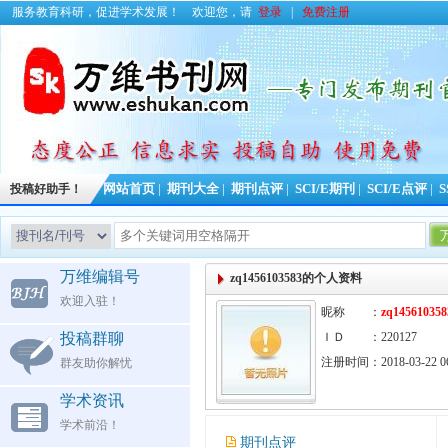
服务教育科研，促进学术发展！
欢迎您，请
登录
|
免费注册
投稿好助手！
网站首页
|
期刊大全
|
期刊点评
|
SCI/E期刊
|
SCI/E点评
|
S
万维编辑号
zq1456103583的个人资料
欢迎入驻！
昵称 ：
zq145610358
投稿群聊
ＩＤ ：220127
注册时间：2018-03-22 06
群友助你解忧
学术资讯
学术前沿！
期刊点评