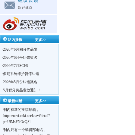
建议|反馈
欢迎建议
站内播报
更多>>
·
2026年6月积分奖品发
·
2026年6月份纠错奖名
·
2026年7月SCI/S
·
假期系统维护暂停纠错！
·
2026年5月份纠错奖名
·
5月积分奖品发放通知！
最新纠错
更多>>
刊内有新的投稿邮箱，
https://navi.cnki.net/knavi/detail?
p=UlMsFNOcQSl-
yPsJaVdYhI9OTi6szUuOU_NDvPO0K0BoF1ZG1yIhhHZZQwijmL_S4KuQLHto28vdzYs
刊内只有一个编辑部电话，