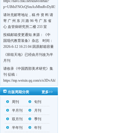
https://navi.cnki.net/knavi/detail?
p=UlMsFNOcQSmAsMbnRvDyl83fGGu5dcrBYtF-
w7VFJdSWT5tem1RQ5W2sC5HRG-
请补充邮寄地址，稿 件 资 料 请
S8mH75DuljrTVfVeoXxT4L0b-
寄 广 州 东 川 路 96 号 广 东 省
Yrk7HaGd7C2w5FD7nrnLRR5Q57zsTTQ==&uniplatform=NZKPT&language=CHS
心 血管病研究所二楼 233 室
《岭南心血管病杂志》编辑部
投稿邮箱变更通知 来源：《中
收，
国现代教育装备》杂志 时间：
https://navi.cnki.net/knavi/detail?
2026-6-12 16:21:04 因原邮箱容量
p=UlMsFNOcQSmjP9DYQSeTLLOJ0uvtj07q66xzzdIcqDuR02Kpi3u_g_BPJEHF70UF
有限，自即日起停止使用，我刊
《班组天地》已经由月刊改为半
BMxk-
投稿邮箱变更为 高教投稿邮
月刊
109PkA==&uniplatform=NZKPT&language=CHS
箱：hedu@cmee.net.cn 基教投稿
请收录《中国西部美术研究》集
邮箱：bedu@cmee.net.cn
刊 征稿：
https://mp.weixin.qq.com/s/o3DvAhL6jtTS9ASccwcwPQ
第一辑：
出版周期分类
更多>>
https://mp.weixin.qq.com/s/_w2OMIu6Gs1QL0b_JWhZAQ
周刊
旬刊
半月刊
月刊
双月刊
季刊
半年刊
年刊