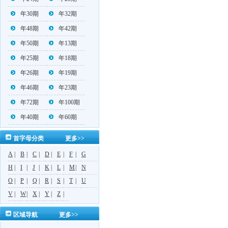
年30期
年32期
年48期
年42期
年50期
年13期
年25期
年18期
年26期
年19期
年46期
年23期
年72期
年100期
年40期
年60期
首字母分类
更多>>
A
|
B
|
C
|
D
|
E
|
F
|
G
H
|
I
|
J
|
K
|
L
|
M
|
N
O
|
P
|
Q
|
R
|
S
|
T
|
U
V
|
W
|
X
|
Y
|
Z
|
区域导航
更多>>