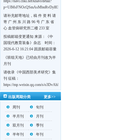
https://navi.cnki.net/knavi/detail?
p=UlMsFNOcQSmAsMbnRvDyl83fGGu5dcrBYtF-
w7VFJdSWT5tem1RQ5W2sC5HRG-
请补充邮寄地址，稿 件 资 料 请
S8mH75DuljrTVfVeoXxT4L0b-
寄 广 州 东 川 路 96 号 广 东 省
Yrk7HaGd7C2w5FD7nrnLRR5Q57zsTTQ==&uniplatform=NZKPT&language=CHS
心 血管病研究所二楼 233 室
《岭南心血管病杂志》编辑部
投稿邮箱变更通知 来源：《中
收，
国现代教育装备》杂志 时间：
https://navi.cnki.net/knavi/detail?
2026-6-12 16:21:04 因原邮箱容量
p=UlMsFNOcQSmjP9DYQSeTLLOJ0uvtj07q66xzzdIcqDuR02Kpi3u_g_BPJEHF70UF
有限，自即日起停止使用，我刊
《班组天地》已经由月刊改为半
BMxk-
投稿邮箱变更为 高教投稿邮
月刊
109PkA==&uniplatform=NZKPT&language=CHS
箱：hedu@cmee.net.cn 基教投稿
请收录《中国西部美术研究》集
邮箱：bedu@cmee.net.cn
刊 征稿：
https://mp.weixin.qq.com/s/o3DvAhL6jtTS9ASccwcwPQ
第一辑：
出版周期分类
更多>>
https://mp.weixin.qq.com/s/_w2OMIu6Gs1QL0b_JWhZAQ
周刊
旬刊
半月刊
月刊
双月刊
季刊
半年刊
年刊