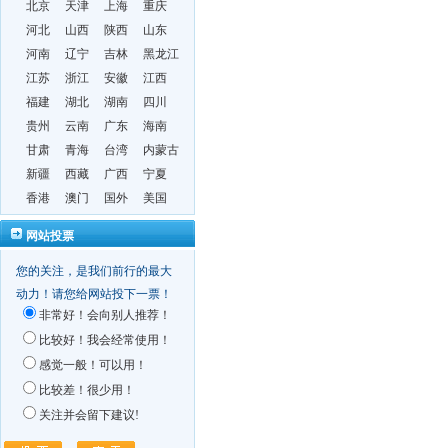
北京
天津
上海
重庆
河北
山西
陕西
山东
河南
辽宁
吉林
黑龙江
江苏
浙江
安徽
江西
福建
湖北
湖南
四川
贵州
云南
广东
海南
甘肃
青海
台湾
内蒙古
新疆
西藏
广西
宁夏
香港
澳门
国外
美国
网站投票
您的关注，是我们前行的最大
动力！请您给网站投下一票！
非常好！会向别人推荐！
比较好！我会经常使用！
感觉一般！可以用！
比较差！很少用！
关注并会留下建议!