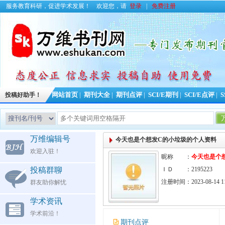
服务教育科研，促进学术发展！
欢迎您，请
登录
|
免费注册
投稿好助手！
网站首页
|
期刊大全
|
期刊点评
|
SCI/E期刊
|
SCI/E点评
|
S
万维编辑号
今天也是个想发C的小垃圾的个人资料
欢迎入驻！
昵称 ：
今天也是个
投稿群聊
ＩＤ ：2195223
注册时间：2023-08-14 11
群友助你解忧
学术资讯
学术前沿！
期刊点评