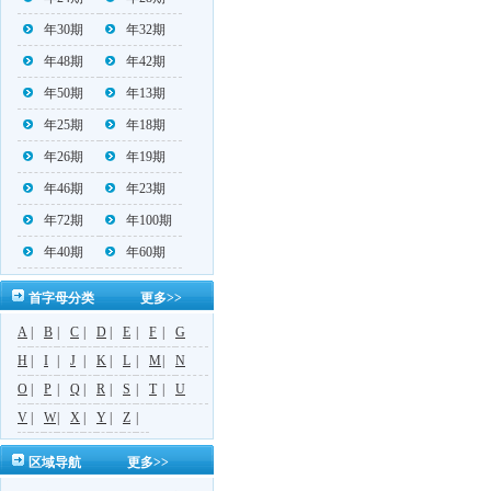
年30期
年32期
年48期
年42期
年50期
年13期
年25期
年18期
年26期
年19期
年46期
年23期
年72期
年100期
年40期
年60期
首字母分类
更多>>
A
|
B
|
C
|
D
|
E
|
F
|
G
H
|
I
|
J
|
K
|
L
|
M
|
N
O
|
P
|
Q
|
R
|
S
|
T
|
U
V
|
W
|
X
|
Y
|
Z
|
区域导航
更多>>