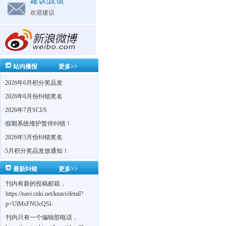
建议|反馈
欢迎建议
站内播报
更多>>
·
2026年6月积分奖品发
·
2026年6月份纠错奖名
·
2026年7月SCI/S
·
假期系统维护暂停纠错！
·
2026年5月份纠错奖名
·
5月积分奖品发放通知！
最新纠错
更多>>
刊内有新的投稿邮箱，
https://navi.cnki.net/knavi/detail?
p=UlMsFNOcQSl-
yPsJaVdYhI9OTi6szUuOU_NDvPO0K0BoF1ZG1yIhhHZZQwijmL_S4KuQLHto28vdzYs
刊内只有一个编辑部电话，