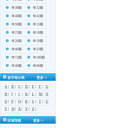
年30期
年32期
年48期
年42期
年50期
年13期
年25期
年18期
年26期
年19期
年46期
年23期
年72期
年100期
年40期
年60期
首字母分类
更多>>
A
|
B
|
C
|
D
|
E
|
F
|
G
H
|
I
|
J
|
K
|
L
|
M
|
N
O
|
P
|
Q
|
R
|
S
|
T
|
U
V
|
W
|
X
|
Y
|
Z
|
区域导航
更多>>