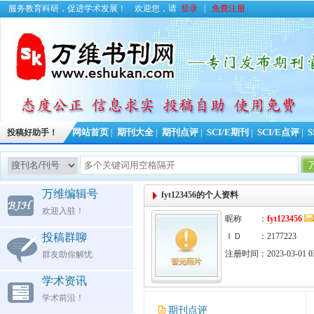
服务教育科研，促进学术发展！
欢迎您，请
登录
|
免费注册
投稿好助手！
网站首页
|
期刊大全
|
期刊点评
|
SCI/E期刊
|
SCI/E点评
|
S
万维编辑号
fyt123456的个人资料
欢迎入驻！
昵称 ：
fyt123456
投稿群聊
ＩＤ ：2177223
注册时间：2023-03-01 03
群友助你解忧
学术资讯
学术前沿！
期刊点评