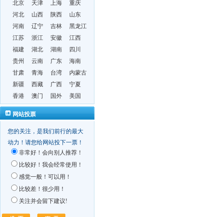
北京
天津
上海
重庆
河北
山西
陕西
山东
河南
辽宁
吉林
黑龙江
江苏
浙江
安徽
江西
福建
湖北
湖南
四川
贵州
云南
广东
海南
甘肃
青海
台湾
内蒙古
新疆
西藏
广西
宁夏
香港
澳门
国外
美国
网站投票
您的关注，是我们前行的最大
动力！请您给网站投下一票！
非常好！会向别人推荐！
比较好！我会经常使用！
感觉一般！可以用！
比较差！很少用！
关注并会留下建议!