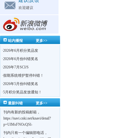
建议|反馈
欢迎建议
站内播报
更多>>
·
2026年6月积分奖品发
·
2026年6月份纠错奖名
·
2026年7月SCI/S
·
假期系统维护暂停纠错！
·
2026年5月份纠错奖名
·
5月积分奖品发放通知！
最新纠错
更多>>
刊内有新的投稿邮箱，
https://navi.cnki.net/knavi/detail?
p=UlMsFNOcQSl-
yPsJaVdYhI9OTi6szUuOU_NDvPO0K0BoF1ZG1yIhhHZZQwijmL_S4KuQLHto28vdzYs
刊内只有一个编辑部电话，