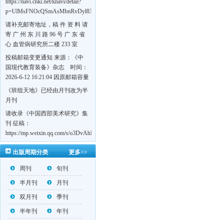
https://navi.cnki.net/knavi/detail?
p=UlMsFNOcQSmAsMbnRvDyl83fGGu5dcrBYtF-
w7VFJdSWT5tem1RQ5W2sC5HRG-
请补充邮寄地址，稿 件 资 料 请
S8mH75DuljrTVfVeoXxT4L0b-
寄 广 州 东 川 路 96 号 广 东 省
Yrk7HaGd7C2w5FD7nrnLRR5Q57zsTTQ==&uniplatform=NZKPT&language=CHS
心 血管病研究所二楼 233 室
《岭南心血管病杂志》编辑部
投稿邮箱变更通知 来源：《中
收，
国现代教育装备》杂志 时间：
https://navi.cnki.net/knavi/detail?
2026-6-12 16:21:04 因原邮箱容量
p=UlMsFNOcQSmjP9DYQSeTLLOJ0uvtj07q66xzzdIcqDuR02Kpi3u_g_BPJEHF70UF
有限，自即日起停止使用，我刊
《班组天地》已经由月刊改为半
BMxk-
投稿邮箱变更为 高教投稿邮
月刊
109PkA==&uniplatform=NZKPT&language=CHS
箱：hedu@cmee.net.cn 基教投稿
请收录《中国西部美术研究》集
邮箱：bedu@cmee.net.cn
刊 征稿：
https://mp.weixin.qq.com/s/o3DvAhL6jtTS9ASccwcwPQ
第一辑：
出版周期分类
更多>>
https://mp.weixin.qq.com/s/_w2OMIu6Gs1QL0b_JWhZAQ
周刊
旬刊
半月刊
月刊
双月刊
季刊
半年刊
年刊